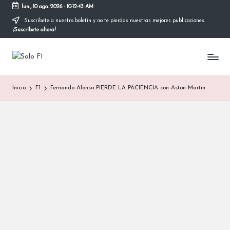
lun., 10 ago. 2026
-
10:12:43 AM
Suscríbete a nuestro boletín y no te pierdas nuestras mejores publicaciones.
Saltar
¡Suscríbete ahora!
al
contenido
S
Para
Amantes
o
de
Inicio
F1
Fernando Alonso PIERDE LA PACIENCIA con Aston Martin
la
l
F1
o
F
1