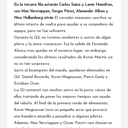
En la tercera fila estarán
Carlos Sainz
y
Lewis Hamilton
,
con
Max Verstappen
, Sergio Pérez,
Alexander Albon
y
Nico Hulkenberg atrás
El corredor mexicano sacrificó su
último intento de vuelta para ayudar a su compañero de
equipo, pero no fue suficiente.
Durante la Q2, no tuvimos incidentes o sustos de algún
piloto y la única «sorpresa» fue
la salida de Fernando
Alonso tras quedar en el onceavo lugar
; sin embargo,
considerando los últimos resultados de Aston Martin, ya
no es tan sorpresivo.
Junto al bicampeón del mundo, quedaron eliminados en
Q2: Daniel Riccardo,
Kevin Magnussen
,
Pierre Gasly
y
Esteban Ocon
.
La Q1 comenzó con muchos autos en la pista, varios de
ellos tratando de poner los mejores tiempos con ayuda
del rebufo. Al final de la primera ronda de eliminación,
Kevin Magnussen tuvo un pequeño error que provocó
una bandera amarilla y perjudicó a algunos pilotos.
Además, Max Verstappen y Oscar Piastri casi chocan en