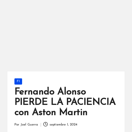
Publicada
F1
en
Fernando Alonso
PIERDE LA PACIENCIA
con Aston Martin
Por
Joel Guerra
septiembre 1, 2024
Publicado