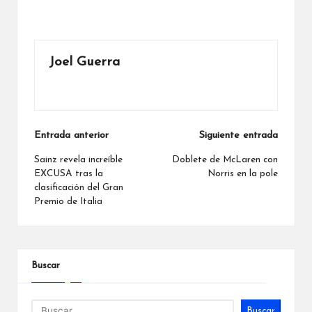
Joel Guerra
Ver todas las entradas
Navegación
Entrada anterior
Siguiente entrada
de
Sainz revela increíble
Doblete de McLaren con
EXCUSA tras la
Norris en la pole
entradas
clasificación del Gran
Premio de Italia
Buscar
Buscar