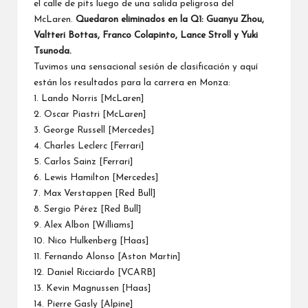
el calle de pits luego de una salida peligrosa del
McLaren
.
Quedaron eliminados en la Q1: Guanyu Zhou,
Valtteri Bottas
, Franco Colapinto,
Lance Stroll
y
Yuki
Tsunoda
.
Tuvimos una sensacional sesión de clasificación y aquí
están los resultados para la carrera en Monza:
1.
Lando Norris
[McLaren]
2. Oscar Piastri [McLaren]
3.
George Russell
[
Mercedes
]
4.
Charles Leclerc
[
Ferrari
]
5. Carlos Sainz [Ferrari]
6. Lewis Hamilton [Mercedes]
7. Max Verstappen [Red Bull]
8. Sergio Pérez [Red Bull]
9. Alex Albon [
Williams
]
10. Nico Hulkenberg [
Haas
]
11. Fernando Alonso [Aston Martin]
12.
Daniel Ricciardo
[VCARB]
13. Kevin Magnussen [Haas]
14. Pierre Gasly [Alpine]