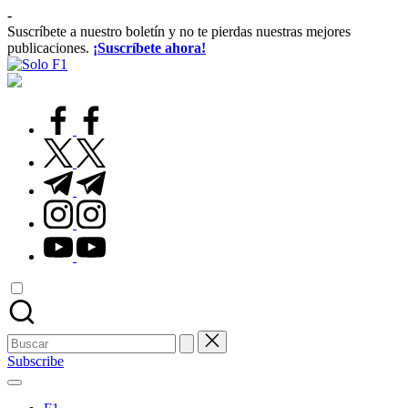
Saltar
-
al
Suscríbete a nuestro boletín y no te pierdas nuestras mejores
contenido
publicaciones.
¡Suscríbete ahora!
Solo
Para
F1
Amantes
de
facebook.com
la
F1
twitter.com
t.me
instagram.com
youtube.com
Buscar:
Subscribe