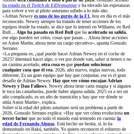
ha estado en el
Twitch de ElDesmarque
y ha elevado las esperanzas
para volver a ver al piloto asturiano subido a lo más alto.
«Adrian Newey
es uno de los gurús de la F1
, hoy en día es el más
reconocido. Newey siempre ha tratado de tener acciones de los
equipos donde ha estado, se dice que lo intentó en Williams, en Red
Bull…
Algo ha pasado en Red Bull
que ha
acelerado su salida
,
ese algo pueden ser celos, cosas que pasan… Ahora tiene acciones
en Aston Martin, ahora tiene un cargo ejecutivo», apunta Gonzalo
Serrano.
«La pregunta es, ¿qué puede hacer Adrian Newey en el coche de
2025? Intentará hacer algo, o ver por donde van, saber si tienen o no
un camino acertado,
otra cosa es
que
puedan solucionar
cualquier cosa que él vea
. 2026, año nuevo, reglas nuevas, todo
diferente. Es un gran equipo que hay que conjuntar, ese es el gran
desafío de Adrian Newey.
Hay que ver cómo encajan Adrian
Newey y Dan Fallows
. Newey ahora tiene carta magna y si alguien
le toca las castañuelas, puede haber alguna salida. 2025 va a ser un
año complicado, es un año de transición y hay que ver dónde se
sitúa Aston Martin», explica.
Sobre si la edad del piloto asturiano será un problema a partir de
2026, Gonzalo Serrano explica: «Hay que ver cómo evoluciona
un
tercer factor
que no todo el mundo está teniendo en cuenta:
la
edad de Fernando Alonso
. Está hecho un bestia, sí, lo ha
demostrado en Bakú, también. Yo quiero reconocer el esfuerzo de