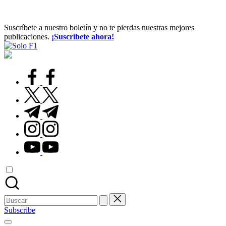
Suscríbete a nuestro boletín y no te pierdas nuestras mejores
publicaciones.
¡Suscríbete ahora!
Solo
Para
F1
Amantes
de
facebook.com
la
F1
twitter.com
t.me
instagram.com
youtube.com
Buscar:
Subscribe