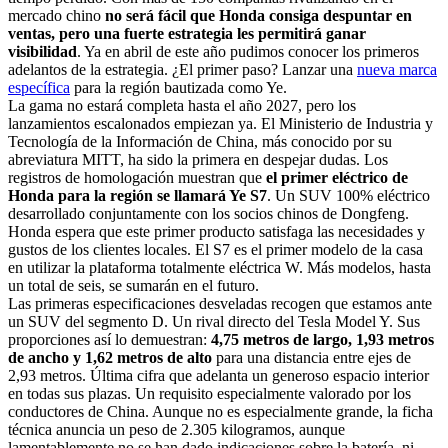
mercado chino
no será fácil que Honda consiga despuntar en
ventas, pero una fuerte estrategia les permitirá ganar
visibilidad
. Ya en abril de este año pudimos conocer los primeros
adelantos de la estrategia. ¿El primer paso? Lanzar una
nueva marca
específica
para la región bautizada como Ye.
La gama no estará completa hasta el año 2027, pero los
lanzamientos escalonados empiezan ya. El Ministerio de Industria y
Tecnología de la Información de China, más conocido por su
abreviatura MITT, ha sido la primera en despejar dudas. Los
registros de homologación muestran que
el primer eléctrico de
Honda para la región se llamará Ye S7
. Un SUV 100% eléctrico
desarrollado conjuntamente con los socios chinos de Dongfeng.
Honda espera que este primer producto satisfaga las necesidades y
gustos de los clientes locales. El S7 es el primer modelo de la casa
en utilizar la plataforma totalmente eléctrica W. Más modelos, hasta
un total de seis, se sumarán en el futuro.
Las primeras especificaciones desveladas recogen que estamos ante
un SUV del segmento D. Un rival directo del Tesla Model Y. Sus
proporciones así lo demuestran:
4,75 metros de largo, 1,93 metros
de ancho y 1,62 metros de alto
para una distancia entre ejes de
2,93 metros. Última cifra que adelanta un generoso espacio interior
en todas sus plazas. Un requisito especialmente valorado por los
conductores de China. Aunque no es especialmente grande, la ficha
técnica anuncia un peso de 2.305 kilogramos, aunque
lamentablemente no se han dado indicaciones sobre la batería, ni