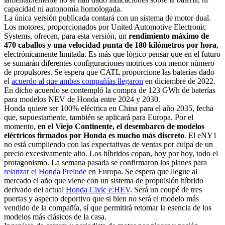
capacidad ni autonomía homologada.
La única versión publicada contará con un sistema de motor dual.
Los motores, proporcionados por United Automotive Electronic
Systems, ofrecen, para esta versión, un
rendimiento máximo de
470 caballos y una velocidad punta de 180 kilómetros por hora
,
electrónicamente limitada. Es más que lógico pensar que en el futuro
se sumarán diferentes configuraciones motrices con menor número
de propulsores. Se espera que CATL proporcione las baterías dado
el
acuerdo al que ambas compañías llegaron
en diciembre de 2022.
En dicho acuerdo se contempló la compra de 123 GWh de baterías
para modelos NEV de Honda entre 2024 y 2030.
Honda quiere ser 100% eléctrica en China para el año 2035, fecha
que, supuestamente, también se aplicará para Europa. Por el
momento,
en el Viejo Continente, el desembarco de modelos
eléctricos firmados por Honda es mucho más discreto
. El eNY1
no está cumpliendo con las expectativas de ventas por culpa de un
precio excesivamente alto. Los híbridos copan, hoy por hoy, todo el
protagonismo. La semana pasada se confirmaron los planes para
relanzar el Honda Prelude
en Europa. Se espera que llegue al
mercado el año que viene con un sistema de propulsión híbrido
derivado del actual
Honda Civic e:HEV
. Será un coupé de tres
puertas y aspecto deportivo que si bien no será el modelo más
vendido de la compañía, sí que permitirá retomar la esencia de los
modelos más clásicos de la casa.