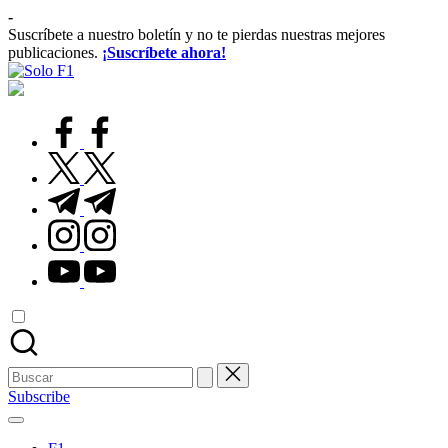
Saltar
-
al
Suscríbete a nuestro boletín y no te pierdas nuestras mejores
contenido
publicaciones.
¡Suscríbete ahora!
Solo
Para
F1
Amantes
de
facebook.com
la
F1
twitter.com
t.me
instagram.com
youtube.com
Buscar:
Subscribe