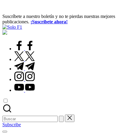
Suscríbete a nuestro boletín y no te pierdas nuestras mejores
publicaciones.
¡Suscríbete ahora!
Solo
Para
F1
Amantes
de
facebook.com
la
F1
twitter.com
t.me
instagram.com
youtube.com
Buscar:
Subscribe