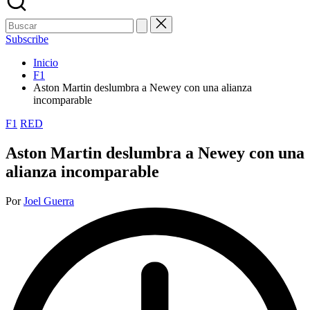
Buscar:
Subscribe
Inicio
F1
Aston Martin deslumbra a Newey con una alianza
incomparable
Publicada
F1
RED
en
Aston Martin deslumbra a Newey con una
alianza incomparable
Publicado
Por
Joel Guerra
por