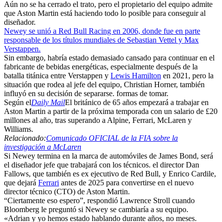
Aún no se ha cerrado el trato, pero el propietario del equipo admite
que Aston Martin está haciendo todo lo posible para conseguir al
diseñador.
Newey se unió a Red Bull Racing en 2006, donde fue en parte
responsable de los títulos mundiales de Sebastian Vettel y Max
Verstappen.
Sin embargo, habría estado demasiado cansado para continuar en el
fabricante de bebidas energéticas, especialmente después de la
batalla titánica entre Verstappen y
Lewis Hamilton
en 2021, pero la
situación que rodea al jefe del equipo, Christian Horner, también
influyó en su decisión de separarse. formas de tomar.
Según el
Daily Mail
El británico de 65 años empezará a trabajar en
Aston Martin a partir de la próxima temporada con un salario de £20
millones al año, tras superando a Alpine, Ferrari, McLaren y
Williams.
Relacionado:
Comunicado OFICIAL de la FIA sobre la
investigación a McLaren
Si Newey termina en la marca de automóviles de James Bond, será
el diseñador jefe que trabajará con los técnicos. el director Dan
Fallows, que también es ex ejecutivo de Red Bull, y Enrico Cardile,
que dejará
Ferrari
antes de 2025 para convertirse en el nuevo
director técnico (CTO) de Aston Martin.
“Ciertamente eso espero”, respondió Lawrence Stroll cuando
Bloomberg le preguntó si Newey se cambiaría a su equipo.
«Adrian y yo hemos estado hablando durante años, no meses.