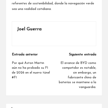
referentes de sostenibilidad, donde la navegación verde
sea una realidad cotidiana.
Joel Guerra
Ver todas las entradas
Navegación
Entrada anterior
Siguiente entrada
de
Por qué Aston Martin
El avance de BYD como
aún no ha probado su F1
competidor es notable,
entradas
de 2026 en el nuevo túnel
sin embargo, un
#F1
fabricante chino de
baterías se mantiene a la
vanguardia.