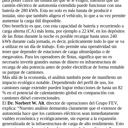
para poder cubrir las distancias que se le exigen, mientras que un
camión eléctrico de autonomía extendida puede funcionar con una
batería de 280 kWh. Esta no solo es más barata de producir e
instalar, sino que también aligera el vehículo, lo que a su vez permite
aumentar la carga útil disponible.
Otro beneficio es que, con esta capacidad de batería y recurriendo a
carga alterna (CA) más lenta, por ejemplo a 22 kW, en los depósitos
de las flotas durante la noche es posible recargar hasta unos 240
kWh durante cada jornada, es decir, prácticamente todo lo que se va
a utilizar en un día de trabajo. Esto permite una operatividad sin
tener que depender de estaciones de carga ultrarrápidas o de
megavatios. Para los operadores de flotas, significa que no es
necesario invertir grandes sumas de dinero en infraestructura de
recarga de alta potencia antes de poder electrificar de forma rentable
su parque de camiones.
Más allá de la economía, el análisis también pone de manifiesto un
impacto ecológico notable. Dependiendo del perfil de uso, los
camiones range extender pueden lograr reducciones de hasta un 82
% en el potencial de calentamiento global en comparación con
camiones diésel convencionales.
El
Dr. Norbert W. Alt
, director de operaciones del Grupo FEV,
explica: “Nuestro análisis demuestra claramente que el extensor de
autonomía hace que los camiones eléctricos sean inmediatamente
viables económica y ecológicamente, sin esperar a la expansión
generalizada de la infraestructura de carga de alto rendimiento. Esto