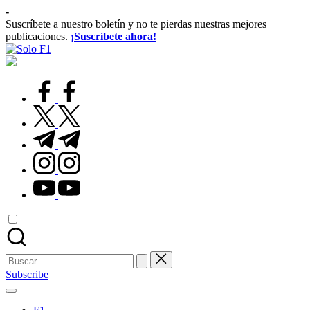
Saltar
-
al
Suscríbete a nuestro boletín y no te pierdas nuestras mejores
contenido
publicaciones.
¡Suscríbete ahora!
Solo
Para
F1
Amantes
de
facebook.com
la
F1
twitter.com
t.me
instagram.com
youtube.com
Buscar:
Subscribe