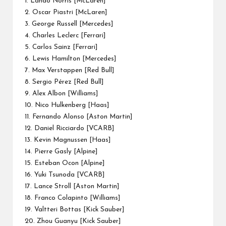
1.
Lando Norris
[
McLaren
]
2. Oscar Piastri [McLaren]
3.
George Russell
[
Mercedes
]
4.
Charles Leclerc
[
Ferrari
]
5. Carlos Sainz [Ferrari]
6. Lewis Hamilton [Mercedes]
7. Max Verstappen [Red Bull]
8. Sergio Pérez [Red Bull]
9. Alex Albon [
Williams
]
10. Nico Hulkenberg [
Haas
]
11.
Fernando Alonso
[Aston Martin]
12.
Daniel Ricciardo
[VCARB]
13. Kevin Magnussen [Haas]
14. Pierre Gasly [Alpine]
15. Esteban Ocon [Alpine]
16. Yuki Tsunoda [VCARB]
17. Lance Stroll [Aston Martin]
18. Franco Colapinto [Williams]
19. Valtteri Bottas [Kick Sauber]
20. Zhou Guanyu [Kick Sauber]