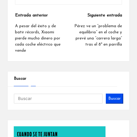
Navegación
Entrada anterior
Siguiente entrada
de
A pesar del éxito y de
Pérez ve un “problema de
batir récords, Xiaomi
equilibrio” en el coche y
entradas
pierde mucho dinero por
prevé una “carrera larga”
cada coche eléctrico que
tras el 8º en parrilla
vende
Buscar
Buscar