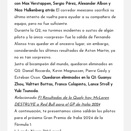
con
Max Verstappen
, Sergio Pérez,
Alexander Albon
y
Nico Hulkenberg atrás
El corredor mexicano sacrificó su
último intento de vuelta para ayudar a su compañero de
equipo, pero no fue suficiente.
Durante la
Q2
, no tuvimos incidentes o sustos de algún
piloto y la única «sorpresa» fue la salida de Fernando
Alonso tras quedar en el onceavo lugar; sin embargo,
considerando los últimos resultados de Aston Martin, ya
no es tan sorpresivo.
Junto al bicampeón del mundo, quedaron eliminados en
Q2: Daniel Riccardo,
Kevin Magnussen
,
Pierre Gasly
y
Esteban Ocon
.
Quedaron eliminados en la Q1: Guanyu
Zhou,
Valtteri Bottas
, Franco Colapinto,
Lance Stroll
y
Yuki Tsunoda
.
Relacionado:
F1 Resultados de la Qualy hoy: McLaren
DESTRUYE a Red Bull para el GP de Italia 2024
A continuación, te presentamos cómo saldrán los pilotos
para el próximo
Gran Premio de Italia 2024 de la
Fórmula 1
: