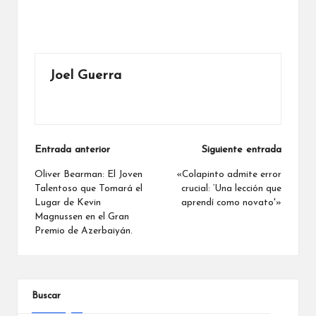
Joel Guerra
Ver todas las entradas
Navegación
Entrada anterior
Siguiente entrada
de
Oliver Bearman: El Joven
«Colapinto admite error
Talentoso que Tomará el
crucial: ‘Una lección que
entradas
Lugar de Kevin
aprendí como novato'»
Magnussen en el Gran
Premio de Azerbaiyán.
Buscar