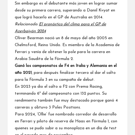
Sin embargo es el debutante más joven en lograr sumar
desde su primera carrera, superando a
Daniil Kvyat
en
que logró hacerlo en el GP de Australia en 2014.
Relacionado:
El pronóstico del clima para el GP de
Azerbaiyán 2024
Oliver Bearman nació un 8 de mayo del año 2005 en
Chelmsford, Reino Unido. Es miembro de la Academia de
Ferrari y venía de obtener la pole para la carrera en
Arabia Saudita de la Fórmula 2.
Ganó los campeonatos de F4 en Italia y Alemania en el
año 2021
, para después finalizar tercero al dar el salto
para la Fórmula 3 en su campaña de debut.
En 2023 ya dio el salto a F2 con Prema Racing,
terminando 6º del campeonato con 132 puntos. Su
rendimiento también fue muy destacado porque ganó 4
carreras y obtuvo 3 Poles Positions.
Para 2024, ‘Ollie’ fue nombrado corredor de desarrollo
en Ferrari y
piloto de reserva de Haas en Fórmula 1
, con
quienes se pudo subir a su monoplaza en un día de test