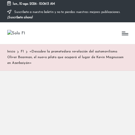
lun., 10 ago. 2026
-
10:09:14 AM
Suscríbete a nuestro boletín y no te pierdas nuestras mejores publicaciones.
Saltar
¡Suscríbete ahora!
al
contenido
S
Para
Amantes
o
de
Inicio
F1
«Descubre la prometedora revelación del automovilismo:
la
l
Oliver Bearman, el nuevo piloto que ocupará el lugar de Kevin Magnussen
F1
en Azerbaiyán»
o
F
1