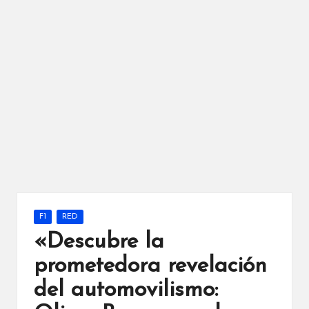
Publicada
F1
RED
en
«Descubre la
prometedora revelación
del automovilismo: