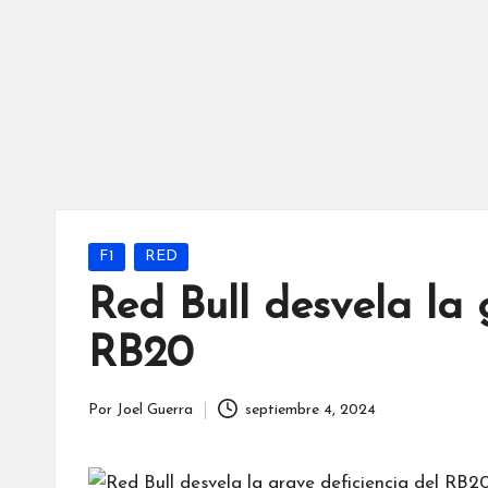
Publicada
F1
RED
en
Red Bull desvela la 
RB20
Por
Joel Guerra
septiembre 4, 2024
Publicado
por