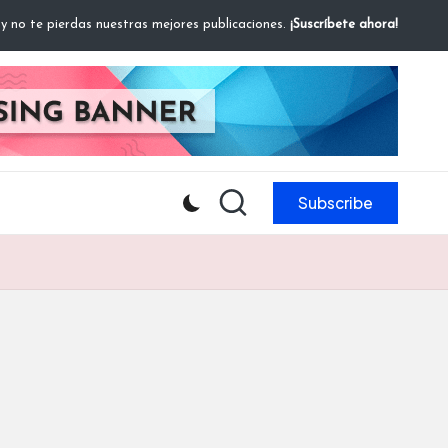
 y no te pierdas nuestras mejores publicaciones.
¡Suscríbete ahora!
Subscribe