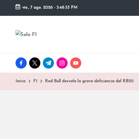
vie., 7 ago. 2026
-
3:48:54 PM
Saltar
al
S
contenido
Para
Amantes
o
de
la
l
facebook.com
twitter.com
t.me
instagram.com
youtube.com
F1
o
Inicio
F1
Red Bull desvela la grave deficiencia del RB20
F
1