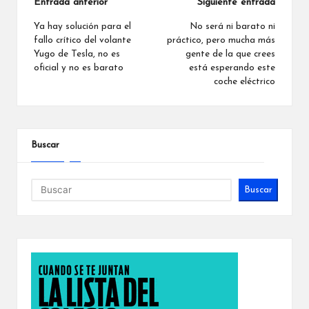
Navegación
Entrada anterior
Siguiente entrada
de
Ya hay solución para el
No será ni barato ni
fallo crítico del volante
práctico, pero mucha más
entradas
Yugo de Tesla, no es
gente de la que crees
oficial y no es barato
está esperando este
coche eléctrico
Buscar
Buscar