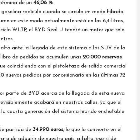
 términa de un
46,06 %
.
asolina radículo cuando se circula en modo híbrido.
o en este modo actualmente está en los 6,4 litros,
al ciclo WLTP, el BYD Seal U tendrá un motor que sólo
etros.
 alta ante la llegada de este sistema a los SUV de la
 libro de pedidos se acumulen unas
20.000 reservas
,
que coincidiendo con el pistoletazo de salida comercial
10 nuevos pedidos por concesionario en las últimas 72
por parte de BYD acerca de la llegada de esta nueva
evisiblemente acabará en nuestras calles, ya que el
la cuarta generación del sistema híbrido enchufable
de partida de
34.990 euros
, lo que lo convierte en el
 de adquirir de nuestro país, a falta, eso sí de