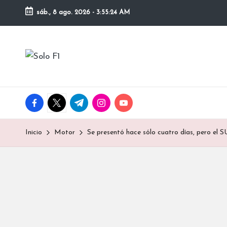
sáb., 8 ago. 2026
-
3:55:24 AM
Saltar
al
S
contenido
Para
Amantes
o
de
la
l
facebook.com
twitter.com
t.me
instagram.com
youtube.com
F1
o
Inicio
Motor
Se presentó hace sólo cuatro días, pero el 
F
1