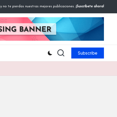
 y no te pierdas nuestras mejores publicaciones.
¡Suscríbete ahora!
Subscribe