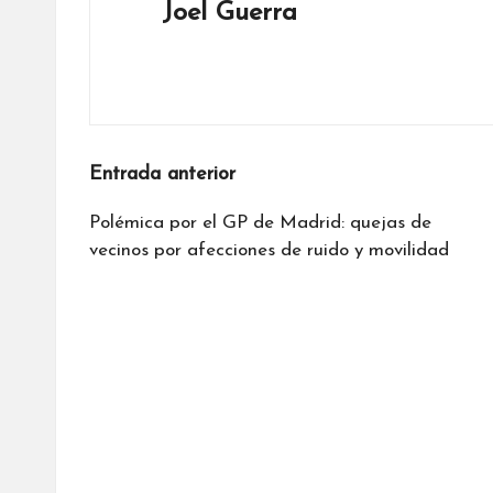
Joel Guerra
Ver todas las entradas
Navegación
Entrada anterior
de
Polémica por el GP de Madrid: quejas de
vecinos por afecciones de ruido y movilidad
entradas