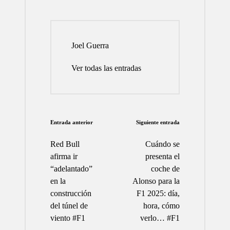
Joel Guerra
Ver todas las entradas
Navegación
Entrada anterior
Siguiente entrada
de
Red Bull
Cuándo se
entradas
afirma ir
presenta el
“adelantado”
coche de
en la
Alonso para la
construcción
F1 2025: día,
del túnel de
hora, cómo
viento #F1
verlo… #F1