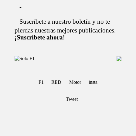
-
Suscríbete a nuestro boletín y no te
Saltar
al
pierdas nuestras mejores publicaciones.
contenido
¡Suscríbete ahora!
S
Para
o
Amantes
de
l
la
o
F1
F1
RED
Motor
insta
F
1
Tweet