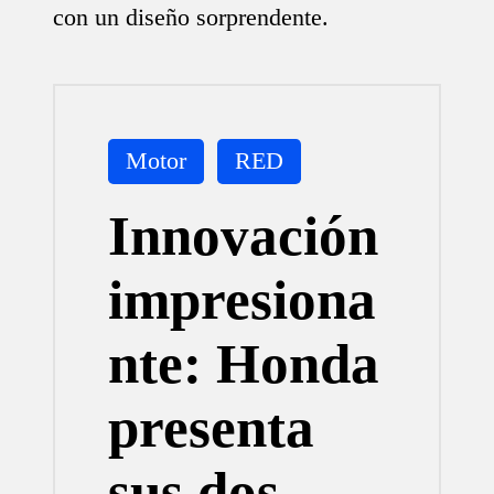
con un diseño sorprendente.
Publicada
Motor
RED
en
Innovación
impresiona
nte: Honda
presenta
sus dos