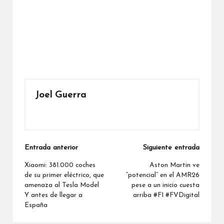
Joel Guerra
Ver todas las entradas
Navegación
Entrada anterior
Siguiente entrada
de
Xiaomi: 381.000 coches
Aston Martin ve
de su primer eléctrico, que
“potencial” en el AMR26
entradas
amenaza al Tesla Model
pese a un inicio cuesta
Y antes de llegar a
arriba #F1 #FVDigital
España