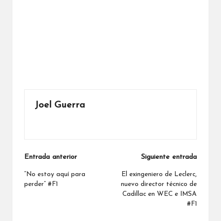
Joel Guerra
Ver todas las entradas
Navegación
Entrada anterior
Siguiente entrada
de
“No estoy aquí para
El exingeniero de Leclerc,
perder” #F1
nuevo director técnico de
entradas
Cadillac en WEC e IMSA
#F1