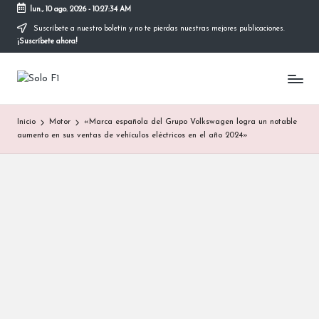
lun., 10 ago. 2026
-
10:27:34 AM
Suscríbete a nuestro boletín y no te pierdas nuestras mejores publicaciones.
Saltar
¡Suscríbete ahora!
al
contenido
S
Para
Amantes
o
de
Inicio
Motor
«Marca española del Grupo Volkswagen logra un notable
la
l
aumento en sus ventas de vehículos eléctricos en el año 2024»
F1
o
F
1