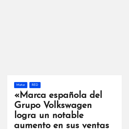
Publicada
Motor
RED
en
«Marca española del
Grupo Volkswagen
logra un notable
aumento en sus ventas