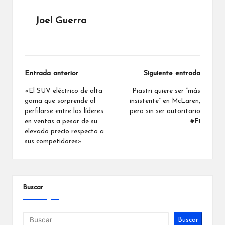
Joel Guerra
Ver todas las entradas
Navegación
Entrada anterior
Siguiente entrada
de
«El SUV eléctrico de alta
Piastri quiere ser “más
gama que sorprende al
insistente” en McLaren,
entradas
perfilarse entre los líderes
pero sin ser autoritario
en ventas a pesar de su
#F1
elevado precio respecto a
sus competidores»
Buscar
Buscar