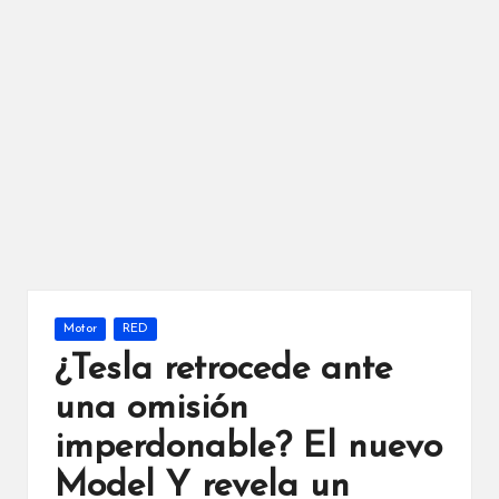
Publicada
Motor
RED
en
¿Tesla retrocede ante
una omisión
imperdonable? El nuevo
Model Y revela un