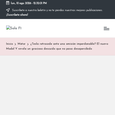
lun., 10 ago. 2026
-
12:32:02 PM
Suscríbete a nuestro boletín y no te pierdas nuestras mejores publicaciones.
Saltar
¡Suscríbete ahora!
al
contenido
S
Para
Amantes
o
de
Inicio
Motor
¿Tesla retrocede ante una omisión imperdonable? El nuevo
la
l
Model Y revela un gracioso descuido que no pasa desapercibido
F1
o
F
1