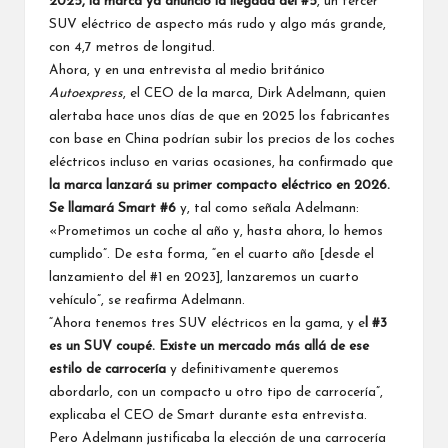
2025, la marca ya anunció la llegada del #5
, un tercer
SUV eléctrico de aspecto más rudo y algo más grande,
con 4,7 metros de longitud.
Ahora, y en una entrevista al medio británico
Autoexpress
, el CEO de la marca, Dirk Adelmann, quien
alertaba hace unos días de que en 2025 los fabricantes
con base en China podrían
subir los precios de los coches
eléctricos incluso en varias ocasiones
, ha confirmado que
la marca lanzará su primer compacto eléctrico en 2026.
Se llamará Smart #6
y, tal como señala Adelmann:
«Prometimos un coche al año y, hasta ahora, lo hemos
cumplido”. De esta forma, “en el cuarto año [desde el
lanzamiento del #1 en 2023], lanzaremos un cuarto
vehículo”, se reafirma Adelmann.
“Ahora tenemos tres SUV eléctricos en la gama, y e
l #3
es un SUV coupé. Existe un mercado más allá de ese
estilo de carrocería
y definitivamente queremos
abordarlo, con un compacto u otro tipo de carrocería”,
explicaba el CEO de Smart durante esta entrevista.
Pero Adelmann justificaba la elección de una carrocería