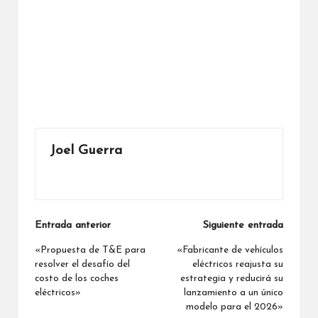
Joel Guerra
Ver todas las entradas
Navegación
Entrada anterior
Siguiente entrada
de
«Propuesta de T&E para
«Fabricante de vehículos
resolver el desafío del
eléctricos reajusta su
entradas
costo de los coches
estrategia y reducirá su
eléctricos»
lanzamiento a un único
modelo para el 2026»