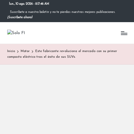
lun., 10 ago. 2026
-
8:17:46 AM
Suscríbete a nuestro boletín y no te pierdas nuestras mejores publicaciones.
Saltar
¡Suscríbete ahora!
al
contenido
S
Para
Amantes
o
de
Inicio
Motor
Este fabricante revoluciona el mercado con su primer
la
l
compacto eléctrico tras el éxito de sus SUVs.
F1
o
F
1