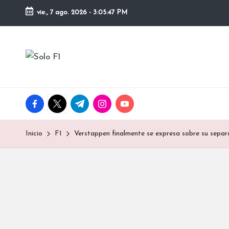
vie., 7 ago. 2026
-
3:05:48 PM
Saltar
al
S
contenido
Para
Amantes
o
de
la
l
facebook.com
twitter.com
t.me
instagram.com
youtube.com
F1
o
Inicio
F1
Verstappen finalmente se expresa sobre su sepa
F
1