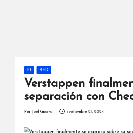
Publicada
F1
RED
en
Verstappen finalmen
separación con Che
Por
Joel Guerra
septiembre 21, 2024
Publicado
por