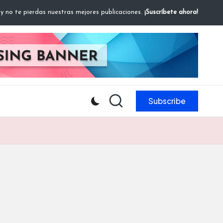
 y no te pierdas nuestras mejores publicaciones.
¡Suscríbete ahora!
Subscribe