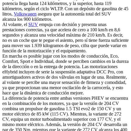
potencia llega hasta 124 kilómetros, y la superior, hasta 119
kilómetros, según el ciclo WLTP. Con un depósito de gasolina de 45
litros,
Volkswagen
asegura que la autonomía total del SUV
alcanza los 900 kilómetros.
Al volante, el
SUV
empuja con decisión y presenta unas
prestaciones correctas, ya que acelera de cero a 100 km/h en 8,6
segundos y alcanza una velocidad máxima de 210 km/h. Es decir,
no es un coche que te pegue el asiento, pero sí tiene fuerza suficiente
para mover sus 1.939 kilogramos de peso, cifra que puede variar en
función de la motorización y el equipamiento.
En marcha es posible jugar con los modos de conducción, Eco,
Comfort, Sport e Individual, donde se perciben cambios en la dureza
de la dirección o en la entrega de potencia. Las motorizaciones
eHybrid incluyen de serie la suspensión adaptativa DCC Pro, con
amortiguadores activos de dos válvulas en lugar de una. Realmente,
al volante se percibe una mayor sensación de firmeza y comodidad,
ya que proporcionan una menor oscilación de la carrocería, y esto
hace que la dinámica de conducción mejore.
La diferencia de potencia entre ambas versiones PHEV se encuentra
en la combinación de los motores, ya que la versión de 204 CV
combina un propulsor de gasolina 1.5 TSI evo2 de 150 CV y un
motor eléctrico de 85 kW (115 CV). Mientras, la variante de 272
CV, equipa un motor turboalimentado superior con 177 CV, y el
mismo motor eléctrico. Además, la versión de 204 CV desarrolla un
par de 350 Nm, mientras que la variante de 272 CV alcanza los 400