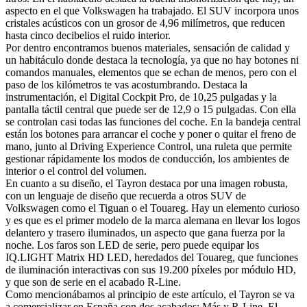
aspecto en el que Volkswagen ha trabajado. El SUV incorpora unos
cristales acústicos con un grosor de 4,96 milímetros, que reducen
hasta cinco decibelios el ruido interior.
Por dentro encontramos buenos materiales, sensación de calidad y
un habitáculo donde destaca la tecnología, ya que no hay botones ni
comandos manuales, elementos que se echan de menos, pero con el
paso de los kilómetros te vas acostumbrando. Destaca la
instrumentación, el Digital Cockpit Pro, de 10,25 pulgadas y la
pantalla táctil central que puede ser de 12,9 o 15 pulgadas. Con ella
se controlan casi todas las funciones del coche. En la bandeja central
están los botones para arrancar el coche y poner o quitar el freno de
mano, junto al Driving Experience Control, una ruleta que permite
gestionar rápidamente los modos de conducción, los ambientes de
interior o el control del volumen.
En cuanto a su diseño, el Tayron destaca por una imagen robusta,
con un lenguaje de diseño que recuerda a otros SUV de
Volkswagen como el Tiguan o el Touareg. Hay un elemento curioso
y es que es el primer modelo de la marca alemana en llevar los logos
delantero y trasero iluminados, un aspecto que gana fuerza por la
noche. Los faros son LED de serie, pero puede equipar los
IQ.LIGHT Matrix HD LED, heredados del Touareg, que funciones
de iluminación interactivas con sus 19.200 píxeles por módulo HD,
y que son de serie en el acabado R-Line.
Como mencionábamos al principio de este artículo, el Tayron se va
a comercializar en España con dos acabados: Más y R-Line. El