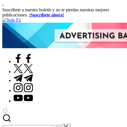
Saltar
-
al
Suscríbete a nuestro boletín y no te pierdas nuestras mejores
contenido
publicaciones.
¡Suscríbete ahora!
Solo
Para
F1
Amantes
de
la
F1
facebook.com
twitter.com
t.me
instagram.com
youtube.com
Buscar: