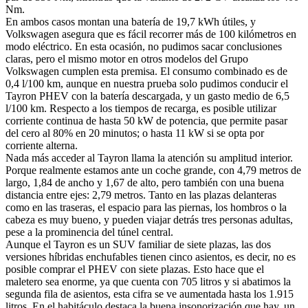
Nm.
En ambos casos montan una batería de 19,7 kWh útiles, y
Volkswagen asegura que es fácil recorrer más de 100 kilómetros en
modo eléctrico. En esta ocasión, no pudimos sacar conclusiones
claras, pero el mismo motor en otros modelos del Grupo
Volkswagen cumplen esta premisa. El consumo combinado es de
0,4 l/100 km, aunque en nuestra prueba solo pudimos conducir el
Tayron PHEV con la batería descargada, y un gasto medio de 6,5
l/100 km. Respecto a los tiempos de recarga, es posible utilizar
corriente continua de hasta 50 kW de potencia, que permite pasar
del cero al 80% en 20 minutos; o hasta 11 kW si se opta por
corriente alterna.
Nada más acceder al Tayron llama la atención su amplitud interior.
Porque realmente estamos ante un coche grande, con 4,79 metros de
largo, 1,84 de ancho y 1,67 de alto, pero también con una buena
distancia entre ejes: 2,79 metros. Tanto en las plazas delanteras
como en las traseras, el espacio para las piernas, los hombros o la
cabeza es muy bueno, y pueden viajar detrás tres personas adultas,
pese a la prominencia del túnel central.
Aunque el Tayron es un SUV familiar de siete plazas, las dos
versiones híbridas enchufables tienen cinco asientos, es decir, no es
posible comprar el PHEV con siete plazas. Esto hace que el
maletero sea enorme, ya que cuenta con 705 litros y si abatimos la
segunda fila de asientos, esta cifra se ve aumentada hasta los 1.915
litros. En el habitáculo destaca la buena insonorización que hay, un