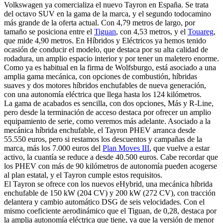
Volkswagen ya comercializa el nuevo Tayron en España. Se trata
del octavo SUV en la gama de la marca, y el segundo todocamino
más grande de la oferta actual. Con 4,79 metros de largo, por
tamaño se posiciona entre el
Tiguan
, con 4,53 metros, y el
Touareg
,
que mide 4,90 metros. En Híbridos y Eléctricos ya hemos tenido
ocasión de conducir el modelo, que destaca por su alta calidad de
rodadura, un amplio espacio interior y por tener un maletero enorme.
Como ya es habitual en la firma de Wolfsburgo, está asociado a una
amplia gama mecánica, con opciones de combustión, híbridas
suaves y dos motores híbridos enchufables de nueva generación,
con una autonomía eléctrica que llega hasta los 124 kilómetros.
La gama de acabados es sencilla, con dos opciones, Más y R-Line,
pero desde la terminación de acceso destaca por ofrecer un amplio
equipamiento de serie, como veremos más adelante. Asociado a la
mecánica híbrida enchufable, el Tayron PHEV arranca desde
55.550 euros, pero si restamos los descuentos y campañas de la
marca, más los 7.000 euros del
Plan Moves III
, que vuelve a estar
activo, la cuantía se reduce a desde 40.500 euros. Cabe recordar que
los PHEV con más de 90 kilómetros de autonomía pueden acogerse
al plan estatal, y el Tayron cumple estos requisitos.
El Tayron se ofrece con los nuevos eHybrid, una mecánica híbrida
enchufable de 150 kW (204 CV) y 200 kW (272 CV), con tracción
delantera y cambio automático DSG de seis velocidades. Con el
mismo coeficiente aerodinámico que el Tiguan, de 0,28, destaca por
la amplia autonomía eléctrica que tiene, ya que la versión de menor