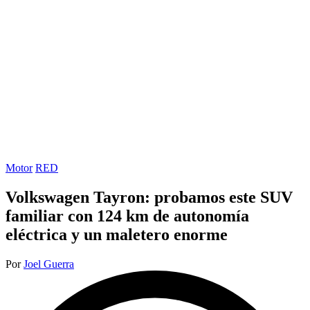
Publicada
Motor
RED
en
Volkswagen Tayron: probamos este SUV
familiar con 124 km de autonomía
eléctrica y un maletero enorme
Publicado
Por
Joel Guerra
por