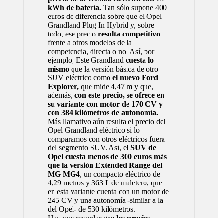
kWh de batería.
Tan sólo supone 400
euros de diferencia sobre que el Opel
Grandland Plug In Hybrid y, sobre
todo, ese precio
resulta competitivo
frente a otros modelos de la
competencia, directa o no. Así, por
ejemplo, Este Grandland
cuesta lo
mismo
que la versión básica de otro
SUV eléctrico como
el nuevo
Ford
Explorer
,
que mide 4,47 m y que,
además,
con este precio, se ofrece en
su variante con motor de 170 CV y
con 384 kilómetros de autonomía.
Más llamativo aún resulta el precio del
Opel Grandland eléctrico si lo
comparamos con otros eléctricos fuera
del segmento SUV. Así, e
l SUV de
Opel cuesta menos de 300 euros más
que la versión Extended Range del
MG MG4
, un compacto eléctrico de
4,29 metros y 363 L de maletero, que
en esta variante cuenta con un motor de
245 CV y una autonomía -similar a la
del Opel- de 530 kilómetros.
Hay que recordar que
los precios