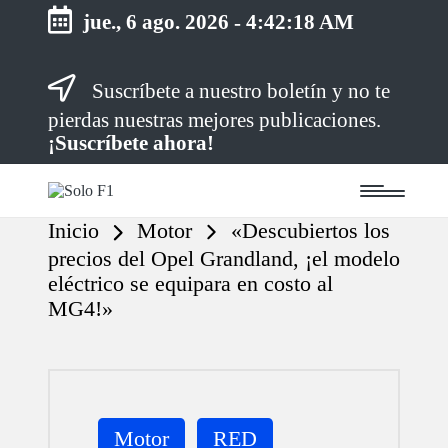
jue., 6 ago. 2026
-
4:42:19 AM
Saltar
Suscríbete a nuestro boletín y no te
al
contenido
pierdas nuestras mejores publicaciones.
¡Suscríbete ahora!
S
Para
o
Amantes
Inicio
Motor
«Descubiertos los
de
l
la
o
precios del Opel Grandland, ¡el modelo
F1
F
eléctrico se equipara en costo al
1
MG4!»
Publicada
Motor
RED