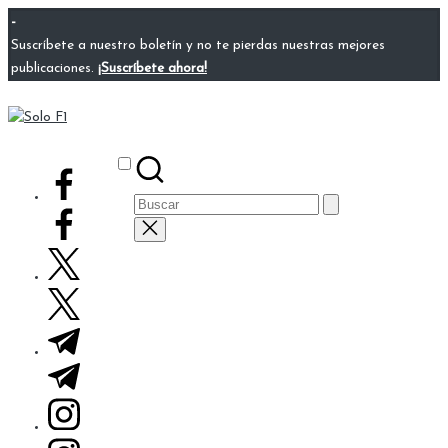
Saltar
-
al
Suscríbete a nuestro boletín y no te pierdas nuestras mejores
contenido
publicaciones.
¡Suscríbete ahora!
Solo
Para
F1
Amantes
Subscribe
facebook.com
de
Buscar:
la
F1
twitter.com
t.me
instagram.com