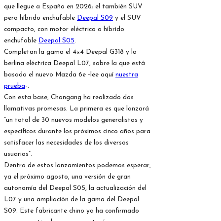
que llegue a España en 2026; el también SUV
pero híbrido enchufable
Deepal S09
y el SUV
compacto, con motor eléctrico o híbrido
enchufable
Deepal S05
.
Completan la gama el 4×4 Deepal G318 y la
berlina eléctrica Deepal L07, sobre la que está
basada el nuevo Mazda 6e -lee aquí
nuestra
prueba
-.
Con esta base, Changang ha realizado dos
llamativas promesas. La primera es que lanzará
“un total de 30 nuevos modelos generalistas y
específicos durante los próximos cinco años para
satisfacer las necesidades de los diversos
usuarios”.
Dentro de estos lanzamientos podemos esperar,
ya el próximo agosto, una versión de gran
autonomía del Deepal S05, la actualización del
L07 y una ampliación de la gama del Deepal
S09. Este fabricante chino ya ha confirmado