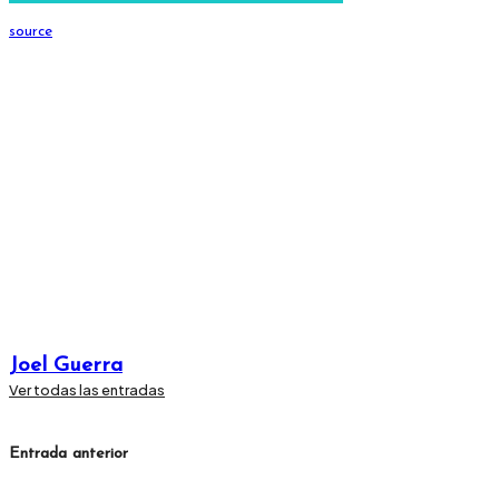
source
Joel Guerra
Ver todas las entradas
Navegación
Entrada anterior
de