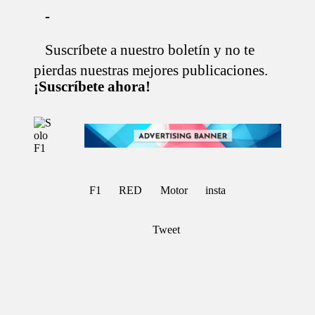
-
Suscríbete a nuestro boletín y no te
Saltar
al
pierdas nuestras mejores publicaciones.
contenido
¡Suscríbete ahora!
S
Para
o
Amantes
de
l
la
o
F1
F
F1
RED
Motor
insta
1
Tweet