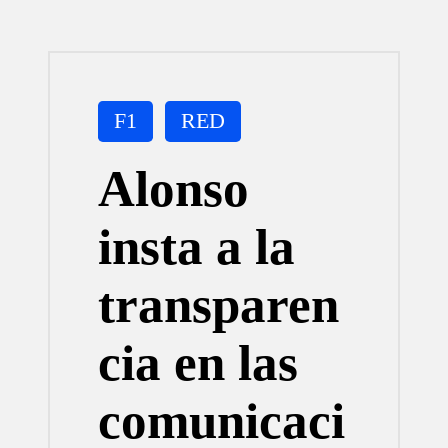
Publicada
F1
RED
en
Alonso
insta a la
transparen
cia en las
comunicaci