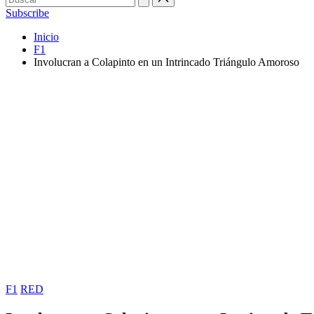
Subscribe
Inicio
F1
Involucran a Colapinto en un Intrincado Triángulo Amoroso
Publicada
F1
RED
en