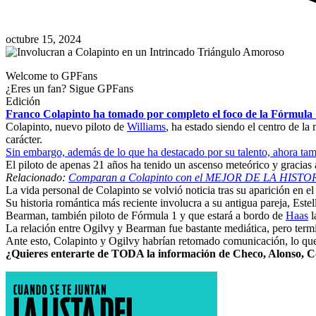
octubre 15, 2024
Welcome to GPFans
¿Eres un fan? Sigue GPFans
Edición
Franco Colapinto ha tomado por completo el foco de la Fórmula 1,
Colapinto, nuevo piloto de
Williams
, ha estado siendo el centro de la
carácter.
Sin embargo, además de lo que ha destacado por su talento, ahora tambi
El piloto de apenas 21 años ha tenido un ascenso meteórico y gracias
Relacionado:
Comparan a Colapinto con el MEJOR DE LA HISTO
La vida personal de Colapinto se volvió noticia tras su aparición en 
Su historia romántica más reciente involucra a su antigua pareja, Est
Bearman, también piloto de Fórmula 1 y que estará a bordo de
Haas
l
La relación entre Ogilvy y Bearman fue bastante mediática, pero term
Ante esto, Colapinto y Ogilvy habrían retomado comunicación, lo que
¿Quieres enterarte de TODA la información de Checo, Alonso, C