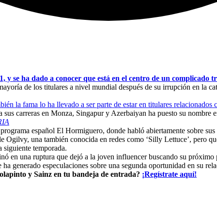
 y se ha dado a conocer que está en el centro de un complicado tr
 mayoría de los titulares a nivel mundial después de su irrupción en la c
én la fama lo ha llevado a ser parte de estar en titulares relacionados
 a sus carreras en Monza, Singapur y Azerbaiyan ha puesto su nombre en 
RIA
el programa español El Hormiguero, donde habló abiertamente sobre sus 
elle Ogilvy, una también conocida en redes como ‘Silly Lettuce’, pero 
a siguiente temporada.
inó en una ruptura que dejó a la joven influencer buscando su próximo 
 ha generado especulaciones sobre una segunda oportunidad en su rela
olapinto y Sainz en tu bandeja de entrada?
¡Regístrate aquí!