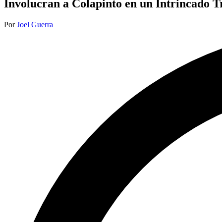
Involucran a Colapinto en un Intrincado 
Publicado
Por
Joel Guerra
por