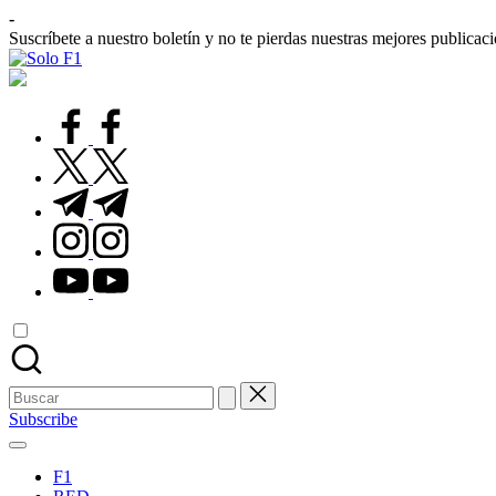
Saltar
-
al
Suscríbete a nuestro boletín y no te pierdas nuestras mejores publicac
contenido
Solo
Para
F1
Amantes
de
facebook.com
la
F1
twitter.com
t.me
instagram.com
youtube.com
Buscar:
Subscribe
F1