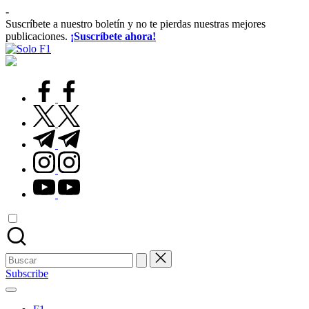
Saltar
-
al
Suscríbete a nuestro boletín y no te pierdas nuestras mejores
contenido
publicaciones.
¡Suscríbete ahora!
Solo
Para
F1
Amantes
de
facebook.com
la
F1
twitter.com
t.me
instagram.com
youtube.com
Buscar:
Subscribe