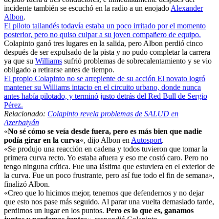
incidente también se escuchó en la radio a un enojado
Alexander
Albon
.
El piloto tailandés todavía estaba un poco irritado por el momento
posterior, pero no quiso culpar a su joven compañero de equipo.
Colapinto ganó tres lugares en la salida, pero Albon perdió cinco
después de ser expulsado de la pista y no pudo completar la carrera
ya que su
Williams
sufrió problemas de sobrecalentamiento y se vio
obligado a retirarse antes de tiempo.
El propio Colapinto no se arrepiente de su acción El novato logró
mantener su Williams intacto en el circuito urbano, donde nunca
antes había pilotado, y terminó justo detrás del Red Bull de Sergio
Pérez.
Relacionado:
Colapinto revela problemas de SALUD en
Azerbaiyán
«
No sé cómo se veía desde fuera, pero es más bien que nadie
podía girar en la curva
«, dijo Albon en
Autosport
.
«Se produjo una reacción en cadena y todos tuvieron que tomar la
primera curva recto. Yo estaba afuera y eso me costó caro. Pero no
tengo ninguna crítica. Fue una lástima que estuviera en el exterior de
la curva. Fue un poco frustrante, pero así fue todo el fin de semana»,
finalizó Albon.
«Creo que lo hicimos mejor, tenemos que defendernos y no dejar
que esto nos pase más seguido. Al parar una vuelta demasiado tarde,
perdimos un lugar en los puntos.
Pero es lo que es, ganamos