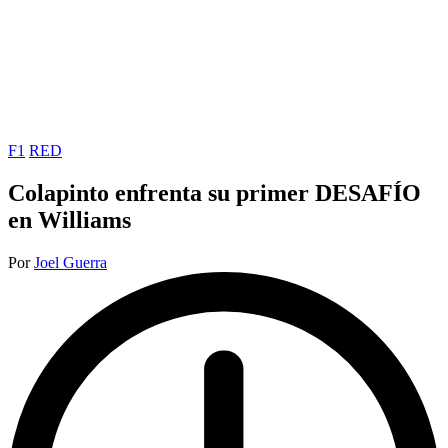
Publicada
F1
RED
en
Colapinto enfrenta su primer DESAFÍO
en Williams
Publicado
Por
Joel Guerra
por