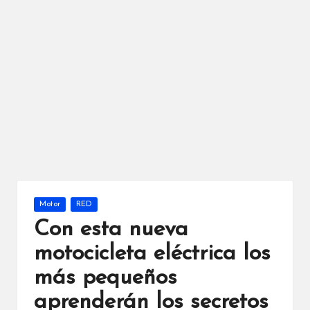
Publicada
Motor
RED
en
Con esta nueva
motocicleta eléctrica los
más pequeños
aprenderán los secretos