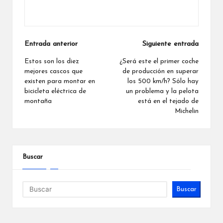
Ver todas las entradas
Navegación
Entrada anterior
Siguiente entrada
de
Estos son los diez
¿Será este el primer coche
mejores cascos que
de producción en superar
entradas
existen para montar en
los 500 km/h? Sólo hay
bicicleta eléctrica de
un problema y la pelota
montaña
está en el tejado de
Michelin
Buscar
Buscar