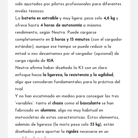
sido ajustados por pilotos profesionales para diferentes
niveles técnicos.
La
batería es extraíble
y muy ligera: pesa solo
4,6 kg
y
ofrece hasta
4 horas de autonomía
a máximo
rendimiento, según Neutra. Puede cargarse
completamente en
2 horas y 15 minutos
(con el cargador
estándar), aunque ese tiempo se puede reducir a la
mitad si nos decantamos por el cargador (opcional) de
carga rápida de
10A
.
Neutra afirma haber diseñado la K3 con un claro
enfoque hacia
la ligereza, la resistencia y la agilidad
,
algo que consideran fundamentales para la práctica del
trial.
Y no han escatimado en medios para conseguir las tres
‘variables’: tanto el
chasis
como el
basculante
se han
fabricado en
aluminio
, algo no muy habitual en
motocicletas de estas características. Estos elementos,
además de ligereza (la moto pesa solo
33 kg
), están
diseñados para aportar la
rigidez
necesaria en un