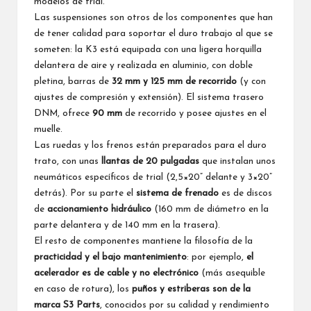
modelos de trial.
Las suspensiones son otros de los componentes que han
de tener calidad para soportar el duro trabajo al que se
someten: la K3 está equipada con una ligera horquilla
delantera de aire y realizada en aluminio, con doble
pletina, barras de
32 mm y 125 mm de recorrido
(y con
ajustes de compresión y extensión). El sistema trasero
DNM, ofrece
90 mm
de recorrido y posee ajustes en el
muelle.
Las ruedas y los frenos están preparados para el duro
trato, con unas
llantas de 20 pulgadas
que instalan unos
neumáticos específicos de trial (2,5×20” delante y 3×20”
detrás). Por su parte el
sistema de frenado
es de discos
de
accionamiento hidráulico
(160 mm de diámetro en la
parte delantera y de 140 mm en la trasera).
El resto de componentes mantiene la filosofía de la
practicidad y el bajo mantenimiento
: por ejemplo,
el
acelerador es de cable y no electrónico
(más asequible
en caso de rotura), los
puños y estriberas son de la
marca S3 Parts
, conocidos por su calidad y rendimiento