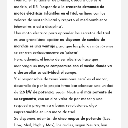
Neutra, en su dossier de prensa, asegura que este
modelo, el K3, “responde a la
creciente demanda de
motos eléctricas infantiles en el trial
, en línea con los
valores de sostenibilidad y respeto al medioambiente
inherentes a esta disciplina”.
Una moto eléctrica para aprender los secretos del trial
es una grandísima opción:
no disponer de cambio de
marchas es una ventaja
para que los pilotos más jóvenes
se centren exclusivamente en ‘pilotar’.
Pero, además, el hecho de ser eléctrica hace que
mantenga un
mayor compromiso con el medio donde va
a desarrollar su actividad: el campo
.
Y el responsable de tener ‘emisiones cero’ es el motor,
desarrollado por la propia firma barcelonesa: una unidad
de
2,8 kW de potencia
, según Neutra
el más potente de
su segmento
, con un alto valor de par motor y una
respuesta progresiva a bajas revoluciones, algo
imprescindible en una moto de trial.
Se disponen, además, de
cinco mapas de potencia
(Eco,
Low, Med, High y Max), los cuales, según Neutra, han