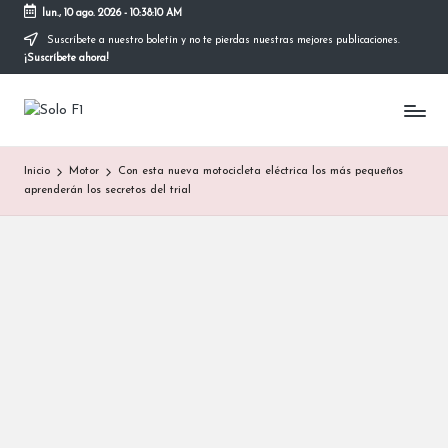
lun., 10 ago. 2026
-
10:38:11 AM
Suscríbete a nuestro boletín y no te pierdas nuestras mejores publicaciones.
Saltar
¡Suscríbete ahora!
al
contenido
S
Para
Amantes
o
de
Inicio
Motor
Con esta nueva motocicleta eléctrica los más pequeños
la
l
aprenderán los secretos del trial
F1
o
F
1