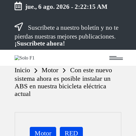
jue., 6 ago. 2026
-
2:22:15 AM
Saltar
Suscríbete a nuestro boletín y no te
al
contenido
pierdas nuestras mejores publicaciones.
¡Suscríbete ahora!
S
Para
o
Amantes
Inicio
Motor
Con este nuevo
de
l
la
o
sistema ahora es posible instalar un
F1
F
ABS en nuestra bicicleta eléctrica
1
actual
Publicada
Motor
RED