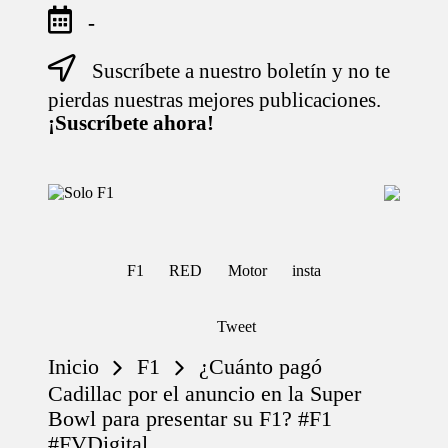
-
Suscríbete a nuestro boletín y no te
Saltar
al
pierdas nuestras mejores publicaciones.
contenido
¡Suscríbete ahora!
S
Para
o
Amantes
de
l
la
o
F1
F1
RED
Motor
insta
F
1
Tweet
Inicio
F1
¿Cuánto pagó
Cadillac por el anuncio en la Super
Bowl para presentar su F1? #F1
#FVDigital