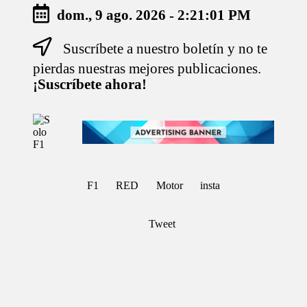
dom., 9 ago. 2026
-
2:21:01 PM
Suscríbete a nuestro boletín y no te
Saltar
al
pierdas nuestras mejores publicaciones.
contenido
¡Suscríbete ahora!
S
Para
o
Amantes
de
l
la
o
F1
F
F1
RED
Motor
insta
1
Tweet