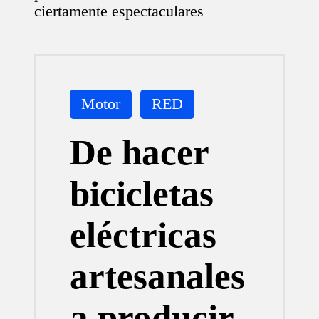
ciertamente espectaculares
Publicada
Motor
RED
en
De hacer
bicicletas
eléctricas
artesanales
a producir