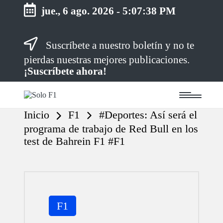
jue., 6 ago. 2026
-
5:07:38 PM
Saltar
Suscríbete a nuestro boletín y no te
al
contenido
pierdas nuestras mejores publicaciones.
¡Suscríbete ahora!
S
Para
o
Amantes
Inicio
F1
#Deportes: Así será el
de
l
la
o
programa de trabajo de Red Bull en los
F1
F
test de Bahrein F1 #F1
1
Publicada
F1
en