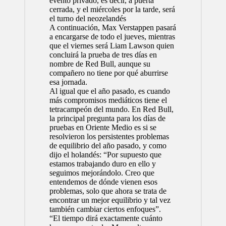
evento privado, es decir, a puerta
cerrada, y el miércoles por la tarde, será
el turno del neozelandés
A continuación, Max Verstappen pasará
a encargarse de todo el jueves, mientras
que el viernes será Liam Lawson quien
concluirá la prueba de tres días en
nombre de Red Bull, aunque su
compañero no tiene por qué aburrirse
esa jornada.
Al igual que el año pasado, es cuando
más compromisos mediáticos tiene el
tetracampeón del mundo. En Red Bull,
la principal pregunta para los días de
pruebas en Oriente Medio es si se
resolvieron los persistentes problemas
de equilibrio del año pasado, y como
dijo el holandés: “Por supuesto que
estamos trabajando duro en ello y
seguimos mejorándolo. Creo que
entendemos de dónde vienen esos
problemas, solo que ahora se trata de
encontrar un mejor equilibrio y tal vez
también cambiar ciertos enfoques”.
“El tiempo dirá exactamente cuánto