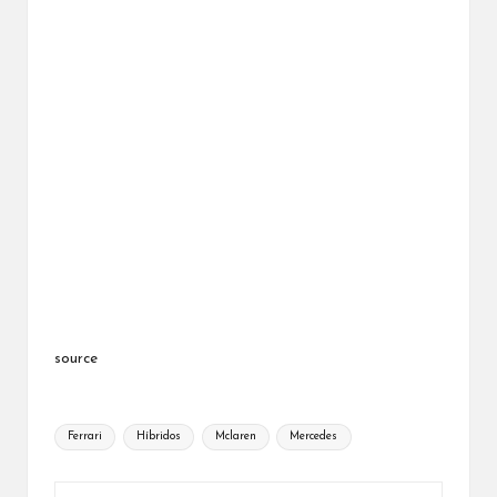
source
Etiquetas:
Ferrari
Híbridos
Mclaren
Mercedes