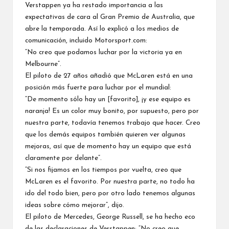
Verstappen ya ha restado importancia a las
expectativas de cara al Gran Premio de Australia, que
abre la temporada. Así lo explicó a los medios de
comunicación, incluido
Motorsport.com
:
“No creo que podamos luchar por la victoria ya en
Melbourne”.
El piloto de 27 años añadió que
McLaren
está en una
posición más fuerte para luchar por el mundial:
“De momento sólo hay un [favorito], ¡y ese equipo es
naranja! Es un color muy bonito, por supuesto, pero por
nuestra parte, todavía tenemos trabajo que hacer. Creo
que los demás equipos también quieren ver algunas
mejoras, así que de momento hay un equipo que está
claramente por delante”.
“Si nos fijamos en los tiempos por vuelta, creo que
McLaren es el favorito. Por nuestra parte, no todo ha
ido del todo bien, pero por otro lado tenemos algunas
ideas sobre cómo mejorar”, dijo.
El piloto de
Mercedes
,
George Russell
, se ha hecho eco
de las declaraciones de Verstappen: “No creo que