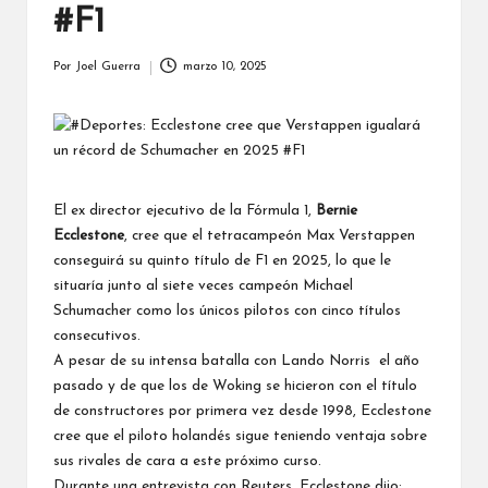
#F1
Por
Joel Guerra
marzo 10, 2025
Publicado
por
El ex director ejecutivo de la Fórmula 1,
Bernie
Ecclestone
, cree que el tetracampeón
Max Verstappen
conseguirá su quinto título de F1 en 2025, lo que le
situaría junto al siete veces campeón
Michael
Schumacher
como los únicos pilotos con cinco títulos
consecutivos.
A pesar de su intensa batalla con
Lando Norris
el año
pasado y de que los de Woking se hicieron con el título
de constructores por primera vez desde 1998, Ecclestone
cree que el piloto holandés sigue teniendo ventaja sobre
sus rivales de cara a este próximo curso.
Durante una
entrevista con Reuters
, Ecclestone dijo: