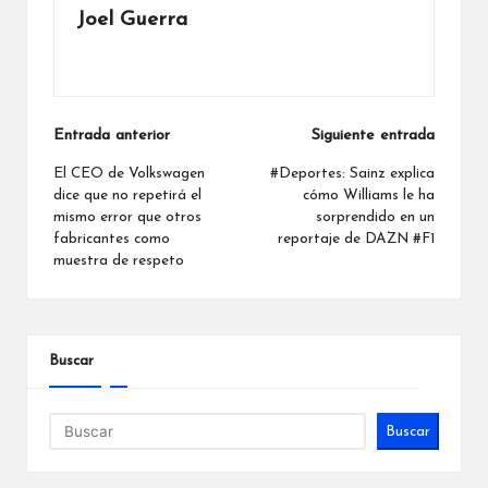
Joel Guerra
Ver todas las entradas
Navegación
Entrada anterior
Siguiente entrada
de
El CEO de Volkswagen
#Deportes: Sainz explica
dice que no repetirá el
cómo Williams le ha
entradas
mismo error que otros
sorprendido en un
fabricantes como
reportaje de DAZN #F1
muestra de respeto
Buscar
Buscar