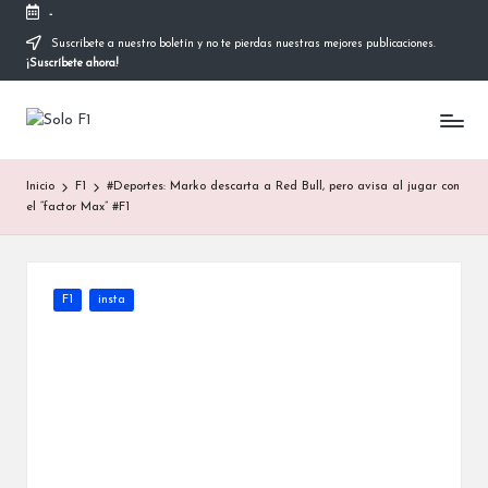
-
Suscríbete a nuestro boletín y no te pierdas nuestras mejores publicaciones.
Saltar
¡Suscríbete ahora!
al
contenido
S
Para
Amantes
o
de
Inicio
F1
#Deportes: Marko descarta a Red Bull, pero avisa al jugar con
la
l
el “factor Max” #F1
F1
o
F
Publicada
F1
insta
1
en