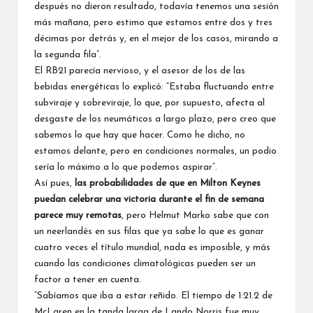
después no dieron resultado, todavía tenemos una sesión
más mañana, pero estimo que estamos entre dos y tres
décimas por detrás y, en el mejor de los casos, mirando a
la segunda fila”.
El
RB21
parecía nervioso, y el asesor de los de las
bebidas energéticas lo explicó: “Estaba fluctuando entre
subviraje y sobreviraje, lo que, por supuesto, afecta al
desgaste de los neumáticos a largo plazo, pero creo que
sabemos lo que hay que hacer. Como he dicho, no
estamos delante, pero en condiciones normales, un podio
sería lo máximo a lo que podemos aspirar”.
Así pues,
las probabilidades de que en Milton Keynes
puedan celebrar una victoria durante el fin de semana
parece muy remotas
, pero Helmut Marko sabe que con
un neerlandés en sus filas que ya sabe lo que es ganar
cuatro veces el título mundial, nada es imposible, y más
cuando las condiciones climatológicas pueden ser un
factor a tener en cuenta.
“Sabíamos que iba a estar reñido. El tiempo de 1:21.2 de
McLaren en la tanda larga de Lando Norris fue muy