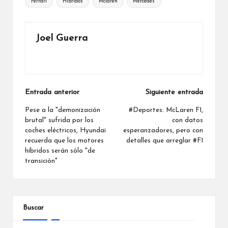
Ferrari
Híbridos
Mclaren
Mercedes
Joel Guerra
Ver todas las entradas
Navegación
Entrada anterior
Siguiente entrada
de
Pese a la "demonización
#Deportes: McLaren F1,
brutal" sufrida por los
con datos
entradas
coches eléctricos, Hyundai
esperanzadores, pero con
recuerda que los motores
detalles que arreglar #F1
híbridos serán sólo "de
transición"
Buscar