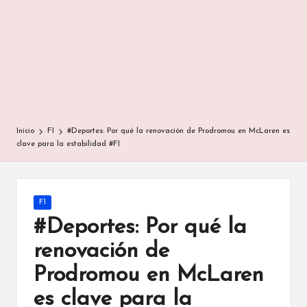
Inicio
F1
#Deportes: Por qué la renovación de Prodromou en McLaren es
clave para la estabilidad #F1
Publicada
F1
en
#Deportes: Por qué la
renovación de
Prodromou en McLaren
es clave para la