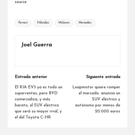
source
Etiquetas:
Ferrari
Híbridos
Mclaren
Mercedes
Joel Guerra
Ver todas las entradas
Navegación
Entrada anterior
Siguiente entrada
de
El KIA EV3 ya es todo un
Leapmotor quiere romper
superventas, pero BYD
el mercado: anuncia un
entradas
comercializa, y más
SUV eléctrico y
barato, el SUV eléctrico
autónomo por menos de
que será su mayor rival, y
20.000 euros
el del Toyota C-HR