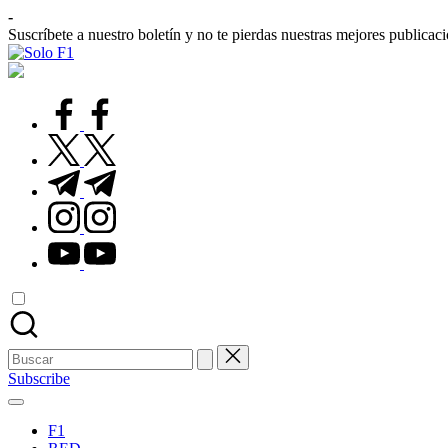
Saltar
-
al
Suscríbete a nuestro boletín y no te pierdas nuestras mejores publicac
contenido
Solo
Para
F1
Amantes
de
facebook.com
la
F1
twitter.com
t.me
instagram.com
youtube.com
Buscar:
Subscribe
F1