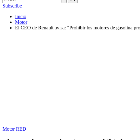
Subscribe
Inicio
Motor
El CEO de Renault avisa: "Prohibir los motores de gasolina pro
Publicada
Motor
RED
en