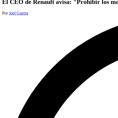
El CEO de Renault avisa: "Prohibir los mo
Publicado
Por
Joel Guerra
por