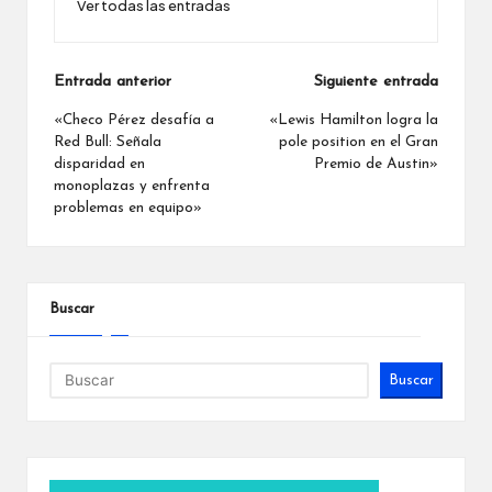
Ver todas las entradas
Navegación
Entrada anterior
Siguiente entrada
de
«Checo Pérez desafía a
«Lewis Hamilton logra la
Red Bull: Señala
pole position en el Gran
entradas
disparidad en
Premio de Austin»
monoplazas y enfrenta
problemas en equipo»
Buscar
Buscar