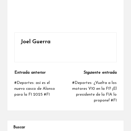
Joel Guerra
Ver todas las entradas
Navegación
Entrada anterior
Siguiente entrada
de
#Deportes: así es el
#Deportes: ¿Vuelta a los
nuevo casco de Alonso
motores V10 en la F1? ¡El
entradas
para la F1 2025 #F1
presidente de la FIA lo
propone! #F1
Buscar