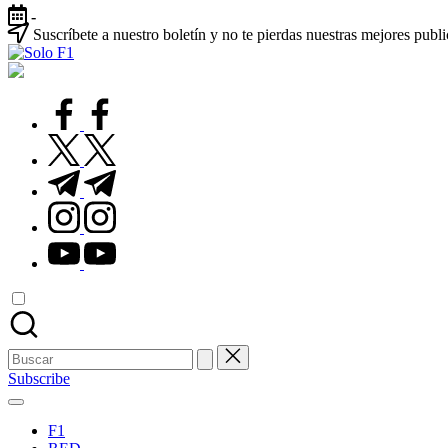
Saltar
-
al
Suscríbete a nuestro boletín y no te pierdas nuestras mejores publ
contenido
Solo
Para
F1
Amantes
de
facebook.com
la
F1
twitter.com
t.me
instagram.com
youtube.com
Buscar:
Subscribe
F1