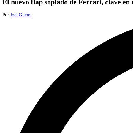
El nuevo flap soplado de Ferrari, clave en 
Publicado
Por
Joel Guerra
por