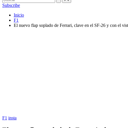
Subscribe
Inicio
F1
El nuevo flap soplado de Ferrari, clave en el SF-26 y con el v
Publicada
F1
insta
en