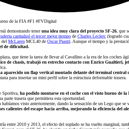
 está demostrando tener
una idea muy clara del proyecto SF-26
, que s
uderia capitalizó el tercer mejor tiempo
de
Charles Leclerc
(logrado cua
 del
McLaren
MCL40 de
Oscar Piastri
. Aunque el tiempo y la prestaci
 de dificultad.
aza, que tiene la tarea de llevar al Cavallino a la era de los coches ág
ico de chasis, trabajó en estrecho contacto con Enrico Gualtieri, je
ica.
ha aparecido un flap vertical montado delante del terminal central
na para insertar un mini perfil sobre la estructura deformable trasera.
e Sportiva,
ha podido montarse en el coche con el visto bueno de la
una parte trasera que permitiera esta oportunidad.
e ya habíamos visto anteriormente, dando la sensación de un Lego que se
es calientes del escape hacia arriba, mejorando la eficiencia del al
ría entre 2010 y 2013, el efecto del soplado se ha vuelto marginal, tamb