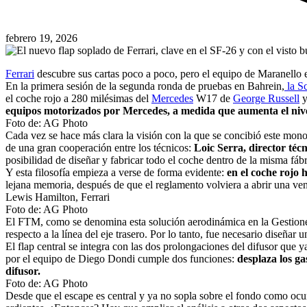
febrero 19, 2026
Ferrari
descubre sus cartas poco a poco, pero el equipo de Maranello
En la primera sesión de la segunda ronda de pruebas en Bahrein,
la Sc
el coche rojo a 280 milésimas del
Mercedes
W17 de
George Russell
y
equipos motorizados por Mercedes, a medida que aumenta el nivel
Foto de: AG Photo
Cada vez se hace más clara la visión con la que se concibió este monopl
de una gran cooperación entre los técnicos:
Loic Serra, director técn
posibilidad de diseñar y fabricar todo el coche dentro de la misma fábr
Y esta filosofía empieza a verse de forma evidente:
en el coche rojo 
lejana memoria, después de que el reglamento volviera a abrir una venta
Lewis Hamilton, Ferrari
Foto de: AG Photo
El FTM, como se denomina esta solución aerodinámica en la Gestion
respecto a la línea del eje trasero. Por lo tanto, fue necesario diseñar 
El flap central se integra con las dos prolongaciones del difusor qu
por el equipo de Diego Dondi cumple dos funciones:
desplaza los gas
difusor.
Foto de: AG Photo
Desde que el escape es central y ya no sopla sobre el fondo como ocur