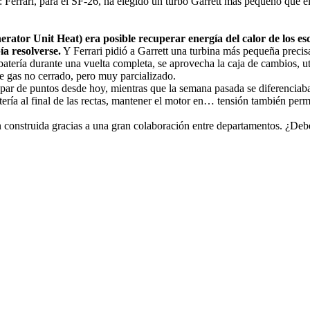
s: Ferrari, para el SF-26, ha elegido un turbo Garrett más pequeño que 
ator Unit Heat) era posible recuperar energía del calor de los esca
ía resolverse.
Y Ferrari pidió a Garrett una turbina más pequeña precisa
 batería durante una vuelta completa, se aprovecha la caja de cambios, 
de gas no cerrado, pero muy parcializado.
par de puntos desde hoy, mientras que la semana pasada se diferenciaba
tería al final de las rectas, mantener el motor en… tensión también per
ión construida gracias a una gran colaboración entre departamentos. ¿D