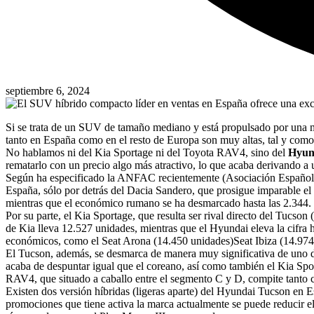
septiembre 6, 2024
Si se trata de un SUV de tamaño mediano y está propulsado por una 
tanto en España como en el resto de Europa son muy altas, tal y co
No hablamos ni del Kia Sportage ni del Toyota RAV4, sino del
Hyun
rematarlo con un precio algo más atractivo, lo que acaba derivando a 
Según ha especificado la ANFAC recientemente (Asociación Española
España, sólo por detrás del Dacia Sandero, que prosigue imparable e
mientras que el económico rumano se ha desmarcado hasta las 2.344.
Por su parte, el Kia Sportage, que resulta ser rival directo del Tucs
de Kia lleva 12.527 unidades, mientras que el Hyundai eleva la cifr
económicos, como el Seat Arona (14.450 unidades)Seat Ibiza (14.974)
El Tucson, además, se desmarca de manera muy significativa de uno d
acaba de despuntar igual que el coreano, así como también el Kia Spor
RAV4, que situado a caballo entre el segmento C y D, compite tanto c
Existen dos versión híbridas (ligeras aparte) del Hyundai Tucson en 
promociones que tiene activa la marca actualmente se puede reducir el