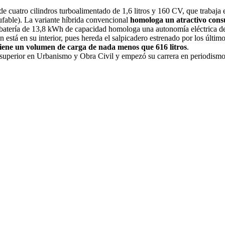
 de cuatro cilindros turboalimentado de 1,6 litros y 160 CV, que traba
ufable). La variante híbrida convencional
homologa un atractivo consu
 batería de 13,8 kWh de capacidad homologa una autonomía eléctrica d
n está en su interior, pues hereda el salpicadero estrenado por los últ
iene un volumen de carga de nada menos que 616 litros
.
 superior en Urbanismo y Obra Civil y empezó su carrera en periodism