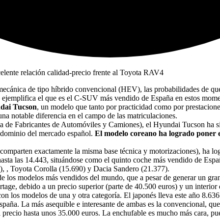
mecánica de tipo híbrido convencional (HEV), las probabilidades de q
mo ejemplifica el que es el C-SUV más vendido de España en estos mome
dai Tucson
, un modelo que tanto por practicidad como por prestacione
una notable diferencia en el campo de las matriculaciones.
 de Fabricantes de Automóviles y Camiones), el Hyundai Tucson ha si
l dominio del mercado español.
El modelo coreano ha logrado poner en
on (comparten exactamente la misma base técnica y motorizaciones), ha 
a hasta las 14.443, situándose como el quinto coche más vendido de Es
, , Toyota Corolla (15.690) y Dacia Sandero (21.377).
e los modelos más vendidos del mundo, que a pesar de generar un gran 
tage, debido a un precio superior (parte de 40.500 euros) y un interio
on los modelos de una y otra categoría. El japonés lleva este año 8.636
España. La más asequible e interesante de ambas es la convencional, qu
 precio hasta unos 35.000 euros. La enchufable es mucho más cara, pues