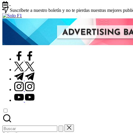
Saltar
-
al
Suscríbete a nuestro boletín y no te pierdas nuestras mejores publ
contenido
Solo
Para
F1
Amantes
de
la
F1
facebook.com
twitter.com
t.me
instagram.com
youtube.com
Buscar: