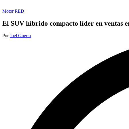
Publicada
Motor
RED
en
El SUV híbrido compacto líder en ventas e
Publicado
Por
Joel Guerra
por