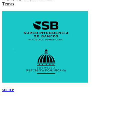
Temas
source