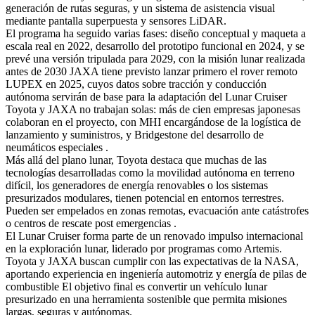
generación de rutas seguras, y un sistema de asistencia visual
mediante pantalla superpuesta y sensores LiDAR.
El programa ha seguido varias fases: diseño conceptual y maqueta a
escala real en 2022, desarrollo del prototipo funcional en 2024, y se
prevé una versión tripulada para 2029, con la misión lunar realizada
antes de 2030 JAXA tiene previsto lanzar primero el rover remoto
LUPEX en 2025, cuyos datos sobre tracción y conducción
autónoma servirán de base para la adaptación del Lunar Cruiser
Toyota y JAXA no trabajan solas: más de cien empresas japonesas
colaboran en el proyecto, con MHI encargándose de la logística de
lanzamiento y suministros, y Bridgestone del desarrollo de
neumáticos especiales .
Más allá del plano lunar, Toyota destaca que muchas de las
tecnologías desarrolladas como la movilidad autónoma en terreno
difícil, los generadores de energía renovables o los sistemas
presurizados modulares, tienen potencial en entornos terrestres.
Pueden ser empelados en zonas remotas, evacuación ante catástrofes
o centros de rescate post emergencias .
El Lunar Cruiser forma parte de un renovado impulso internacional
en la exploración lunar, liderado por programas como Artemis.
Toyota y JAXA buscan cumplir con las expectativas de la NASA,
aportando experiencia en ingeniería automotriz y energía de pilas de
combustible El objetivo final es convertir un vehículo lunar
presurizado en una herramienta sostenible que permita misiones
largas, seguras y autónomas.