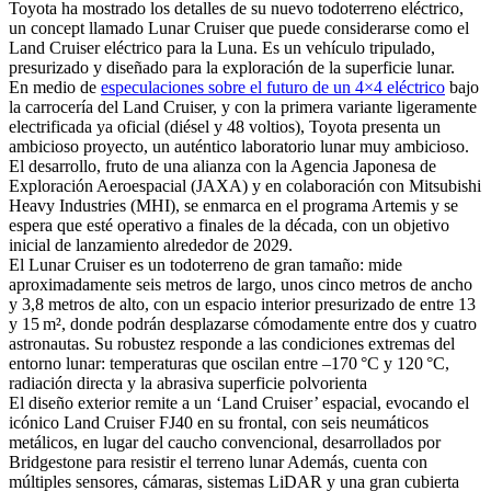
Toyota ha mostrado los detalles de su nuevo todoterreno eléctrico,
un concept llamado Lunar Cruiser que puede considerarse como el
Land Cruiser eléctrico para la Luna. Es un vehículo tripulado,
presurizado y diseñado para la exploración de la superficie lunar.
En medio de
especulaciones sobre el futuro de un 4×4 eléctrico
bajo
la carrocería del Land Cruiser, y con la primera variante ligeramente
electrificada ya oficial (diésel y 48 voltios), Toyota presenta un
ambicioso proyecto, un auténtico laboratorio lunar muy ambicioso.
El desarrollo, fruto de una alianza con la Agencia Japonesa de
Exploración Aeroespacial (JAXA) y en colaboración con Mitsubishi
Heavy Industries (MHI), se enmarca en el programa Artemis y se
espera que esté operativo a finales de la década, con un objetivo
inicial de lanzamiento alrededor de 2029.
El Lunar Cruiser es un todoterreno de gran tamaño: mide
aproximadamente seis metros de largo, unos cinco metros de ancho
y 3,8 metros de alto, con un espacio interior presurizado de entre 13
y 15 m², donde podrán desplazarse cómodamente entre dos y cuatro
astronautas. Su robustez responde a las condiciones extremas del
entorno lunar: temperaturas que oscilan entre –170 °C y 120 °C,
radiación directa y la abrasiva superficie polvorienta
El diseño exterior remite a un ‘Land Cruiser’ espacial, evocando el
icónico Land Cruiser FJ40 en su frontal, con seis neumáticos
metálicos, en lugar del caucho convencional, desarrollados por
Bridgestone para resistir el terreno lunar Además, cuenta con
múltiples sensores, cámaras, sistemas LiDAR y una gran cubierta