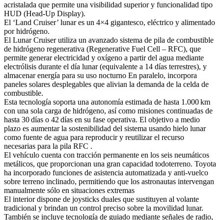
acristalada que permite una visibilidad superior y funcionalidad tipo
HUD (Head-Up Display).
El ‘Land Cruiser’ lunar es un 4×4 gigantesco, eléctrico y alimentado
por hidrógeno.
El Lunar Cruiser utiliza un avanzado sistema de pila de combustible
de hidrógeno regenerativa (Regenerative Fuel Cell – RFC), que
permite generar electricidad y oxígeno a partir del agua mediante
electrólisis durante el día lunar (equivalente a 14 días terrestres), y
almacenar energía para su uso nocturno En paralelo, incorpora
paneles solares desplegables que alivian la demanda de la celda de
combustible.
Esta tecnología soporta una autonomía estimada de hasta 1.000 km
con una sola carga de hidrógeno, así como misiones continuadas de
hasta 30 días o 42 días en su fase operativa. El objetivo a medio
plazo es aumentar la sostenibilidad del sistema usando hielo lunar
como fuente de agua para reproducir y reutilizar el recurso
necesarias para la pila RFC .
El vehículo cuenta con tracción permanente en los seis neumáticos
metálicos, que proporcionan una gran capacidad todoterreno. Toyota
ha incorporado funciones de asistencia automatizada y anti-vuelco
sobre terreno inclinado, permitiendo que los astronautas intervengan
manualmente sólo en situaciones extremas
El interior dispone de joysticks duales que sustituyen al volante
tradicional y brindan un control preciso sobre la movilidad lunar.
También se incluye tecnología de guiado mediante señales de radio,