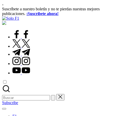
Saltar
-
al
Suscríbete a nuestro boletín y no te pierdas nuestras mejores
contenido
publicaciones.
¡Suscríbete ahora!
Solo
Para
F1
Amantes
de
facebook.com
la
F1
twitter.com
t.me
instagram.com
youtube.com
Buscar:
Subscribe