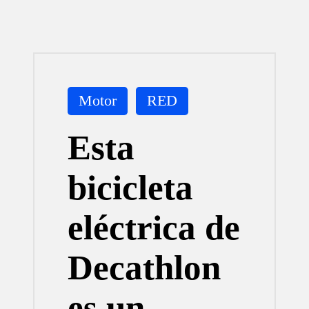
Publicada
Motor
RED
en
Esta
bicicleta
eléctrica de
Decathlon
es un