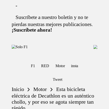
-
Suscríbete a nuestro boletín y no te
Saltar
al
pierdas nuestras mejores publicaciones.
contenido
¡Suscríbete ahora!
S
Para
o
Amantes
de
l
la
o
F1
F1
RED
Motor
insta
F
1
Tweet
Inicio
Motor
Esta bicicleta
eléctrica de Decathlon es un auténtico
chollo, y por eso se agota siempre tan
rápido