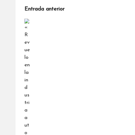
Navegación
Entrada anterior
de
entradas