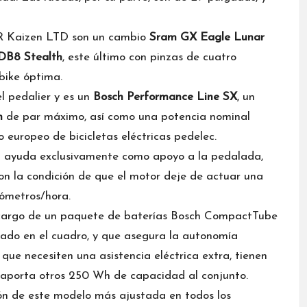
R Kaizen LTD son un cambio
Sram GX Eagle Lunar
DB8 Stealth
, este último con pinzas de cuatro
bike óptima.
l pedalier y es un
Bosch Performance Line SX
, un
m
de par máximo, así como una potencia nominal
 europeo de bicicletas eléctricas pedelec.
a ayuda exclusivamente como apoyo a la pedalada,
 con la condición de que el motor deje de actuar una
lómetros/hora.
a cargo de un paquete de baterías Bosch CompactTube
ado en el cuadro, y que asegura la autonomía
que necesiten una asistencia eléctrica extra, tienen
 aporta otros 250 Wh de capacidad al conjunto.
n de este modelo más ajustada en todos los