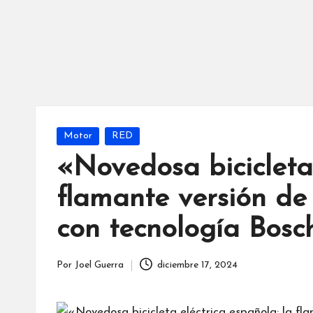
Publicada
Motor
RED
en
«Novedosa bicicleta 
flamante versión de 
con tecnología Bosc
Por
Joel Guerra
diciembre 17, 2024
Publicado
por