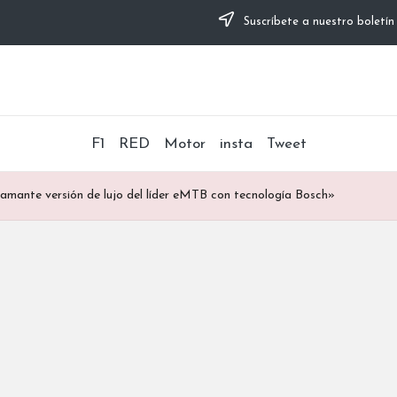
Suscríbete a nuestro boletín
F1
RED
Motor
insta
Tweet
flamante versión de lujo del líder eMTB con tecnología Bosch»