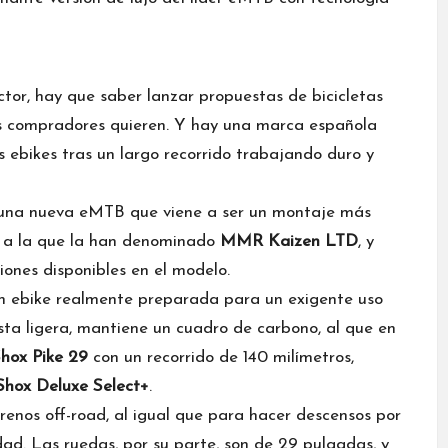
sector, hay que saber lanzar propuestas de bicicletas
les compradores quieren. Y hay una marca española
s ebikes tras un largo recorrido trabajando duro y
una nueva eMTB que viene a ser un montaje más
, a la que la han denominado
MMR Kaizen LTD
, y
ones disponibles en el modelo.
 un ebike realmente preparada para un exigente uso
a ligera, mantiene un cuadro de carbono, al que en
hox Pike 29
con un recorrido de 140 milímetros,
Shox Deluxe Select+
.
enos off-road, al igual que para hacer descensos por
ad. Las ruedas, por su parte, son de 29 pulgadas, y