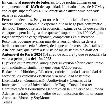
En cuanto al
paquete de baterías
, lo que podría utilizar es un
componente de
61 kWh
de capacidad, fabricado a base de NCM, y
con el que superaría los
450 kilómetros de autonomía
por cada
recarga al completo.
Pero como decimos, Peugeot no se ha pronunciado al respecto de
manera oficial, y habrá que esperar a que lo haga para confirmarlo
del todo. Tampoco se sabe la potencia máxima de carga que admitirá
el paquete, pero la lógica dice que será superior a los 100 kW, para
lograr tiempos de carga rápidos y competentes en el mercado.
Poco más podemos avanzar más de la versión eléctrica de esta
berlina con carrocería
fastback
, de la que tendremos más detalles el
2 de octubre
, que estará a la vista de los asistentes al
Salón del
Automóvil de París 2024
(14 al 20 de octubre) y que se pondrá a la
venta a
principios del año 2025
.
El
precio
es un misterio, aunque por su versión híbrida enchufable
con rendimiento similar hay que pagar 47.150 euros.
Redactor de Híbridos y Eléctricos, cubriendo toda la actualidad del
sector de los vehículos eléctricos y la movilidad sostenible.
Licenciado en Comunicación Audiovisual y Ciencias de la
Información por la Universidad de Málaga. Cursó el máster
Comunicación y Periodismo Deportivo en la Universidad Europea.
Además, ha trabajado en medios de comunicación del motor como
Autopista, Motor1 y SoyMotor.
Temas