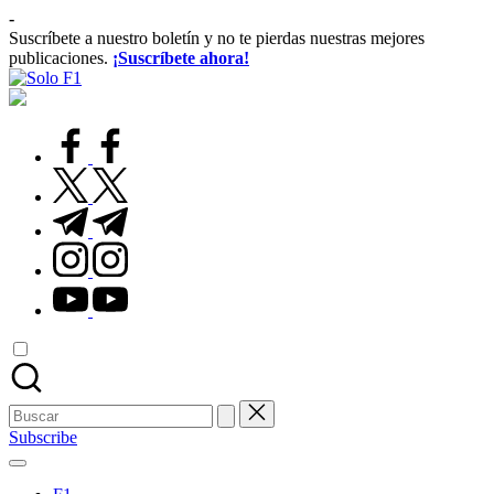
Saltar
-
al
Suscríbete a nuestro boletín y no te pierdas nuestras mejores
contenido
publicaciones.
¡Suscríbete ahora!
Solo
Para
F1
Amantes
de
facebook.com
la
F1
twitter.com
t.me
instagram.com
youtube.com
Buscar:
Subscribe