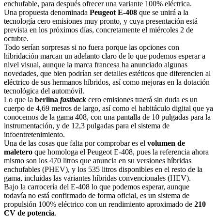
enchufable, para después ofrecer una variante 100% eléctrica.
Una propuesta denominada
Peugeot E-408
que se unirá a la
tecnología cero emisiones muy pronto, y cuya presentación está
prevista en los próximos días, concretamente el miércoles 2 de
octubre.
Todo serían sorpresas si no fuera porque las opciones con
hibridación marcan un adelanto claro de lo que podemos esperar a
nivel visual, aunque la marca francesa ha anunciado algunas
novedades, que bien podrían ser detalles estéticos que diferencien al
eléctrico de sus hermanos híbridos, así como mejoras en la dotación
tecnológica del automóvil.
Lo que la
berlina
fastback
cero emisiones traerá sin duda es un
cuerpo de 4,69 metros de largo, así como el habitáculo digital que ya
conocemos de la gama 408, con una pantalla de 10 pulgadas para la
instrumentación, y de 12,3 pulgadas para el sistema de
infoentretenimiento.
Una de las cosas que falta por comprobar es el
volumen de
maletero
que homologa el Peugeot E-408, pues la referencia ahora
mismo son los 470 litros que anuncia en su versiones híbridas
enchufables (PHEV), y los 535 litros disponibles en el resto de la
gama, incluidas las variantes híbridas convencionales (HEV).
Bajo la carrocería del E-408 lo que podemos esperar, aunque
todavía no está confirmado de forma oficial, es un sistema de
propulsión 100% eléctrico con un rendimiento aproximado de
210
CV de potencia
.