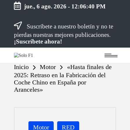
jue., 6 ago. 2026
-
12:06:41 PM
Saltar
Suscríbete a nuestro boletín y no te
al
contenido
pierdas nuestras mejores publicaciones.
¡Suscríbete ahora!
S
Para
o
Amantes
Inicio
Motor
«Hasta finales de
de
l
la
o
2025: Retraso en la Fabricación del
F1
F
Coche Chino en España por
1
Aranceles»
Publicada
Motor
RED