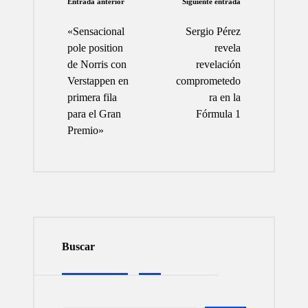
Navegación
Entrada anterior
Siguiente entrada
de
«Sensacional
Sergio Pérez
entradas
pole position
revela
de Norris con
revelación
Verstappen en
comprometedo
primera fila
ra en la
para el Gran
Fórmula 1
Premio»
Buscar