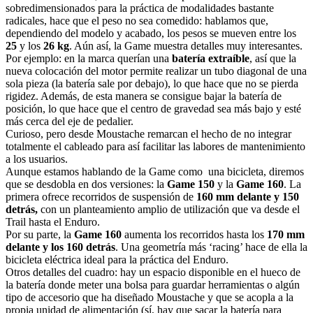
sobredimensionados para la práctica de modalidades bastante
radicales, hace que el peso no sea comedido: hablamos que,
dependiendo del modelo y acabado, los pesos se mueven entre los
25
y los
26 kg
. Aún así, la Game muestra detalles muy interesantes.
Por ejemplo: en la marca querían una
batería extraíble
, así que la
nueva colocación del motor permite realizar un tubo diagonal de una
sola pieza (la batería sale por debajo), lo que hace que no se pierda
rigidez. Además, de esta manera se consigue bajar la batería de
posición, lo que hace que el centro de gravedad sea más bajo y esté
más cerca del eje de pedalier.
Curioso, pero desde Moustache remarcan el hecho de no integrar
totalmente el cableado para así facilitar las labores de mantenimiento
a los usuarios.
Aunque estamos hablando de la Game como una bicicleta, diremos
que se desdobla en dos versiones: la
Game 150
y la
Game 160
. La
primera ofrece recorridos de suspensión de
160 mm delante y 150
detrás,
con un planteamiento amplio de utilización que va desde el
Trail hasta el Enduro.
Por su parte, la
Game 160
aumenta los recorridos hasta los
170 mm
delante y los 160 detrás
. Una geometría más ‘racing’ hace de ella la
bicicleta eléctrica ideal para la práctica del Enduro.
Otros detalles del cuadro: hay un espacio disponible en el hueco de
la batería donde meter una bolsa para guardar herramientas o algún
tipo de accesorio que ha diseñado Moustache y que se acopla a la
propia unidad de alimentación (sí, hay que sacar la batería para