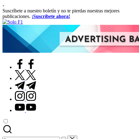
Saltar
-
al
Suscríbete a nuestro boletín y no te pierdas nuestras mejores
contenido
publicaciones.
¡Suscríbete ahora!
Solo
Para
F1
Amantes
de
la
F1
facebook.com
twitter.com
t.me
instagram.com
youtube.com
Buscar: