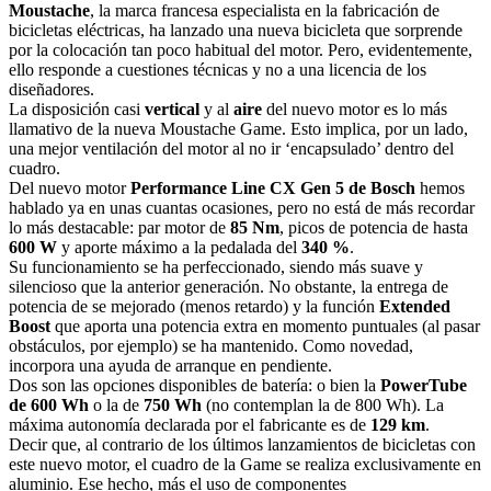
Moustache
, la marca francesa especialista en la fabricación de
bicicletas eléctricas, ha lanzado una nueva bicicleta que sorprende
por la colocación tan poco habitual del motor. Pero, evidentemente,
ello responde a cuestiones técnicas y no a una licencia de los
diseñadores.
La disposición casi
vertical
y al
aire
del nuevo motor es lo más
llamativo de la nueva Moustache Game. Esto implica, por un lado,
una mejor ventilación del motor al no ir ‘encapsulado’ dentro del
cuadro.
Del nuevo motor
Performance Line CX Gen 5 de Bosch
hemos
hablado ya en unas cuantas ocasiones, pero no está de más recordar
lo más destacable: par motor de
85 Nm
, picos de potencia de hasta
600 W
y aporte máximo a la pedalada del
340 %
.
Su funcionamiento se ha perfeccionado, siendo más suave y
silencioso que la anterior generación. No obstante, la entrega de
potencia de se mejorado (menos retardo) y la función
Extended
Boost
que aporta una potencia extra en momento puntuales (al pasar
obstáculos, por ejemplo) se ha mantenido. Como novedad,
incorpora una ayuda de arranque en pendiente.
Dos son las opciones disponibles de batería: o bien la
PowerTube
de 600 Wh
o la de
750 Wh
(no contemplan la de 800 Wh). La
máxima autonomía declarada por el fabricante es de
129 km
.
Decir que, al contrario de los últimos lanzamientos de bicicletas con
este nuevo motor, el cuadro de la Game se realiza exclusivamente en
aluminio. Ese hecho, más el uso de componentes