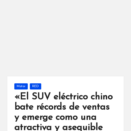
Publicada
Motor
RED
en
«El SUV eléctrico chino
bate récords de ventas
y emerge como una
atractiva y asequible