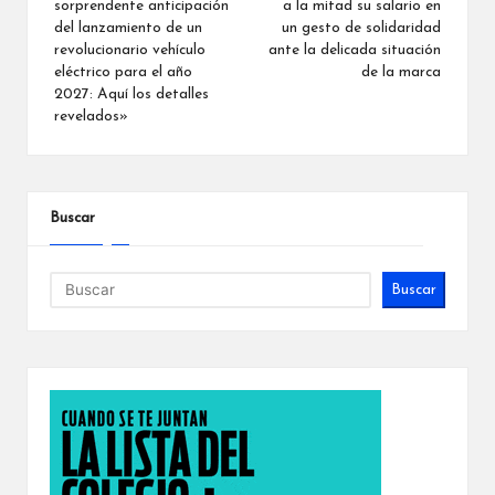
sorprendente anticipación
a la mitad su salario en
entradas
del lanzamiento de un
un gesto de solidaridad
revolucionario vehículo
ante la delicada situación
eléctrico para el año
de la marca
2027: Aquí los detalles
revelados»
Buscar
Buscar