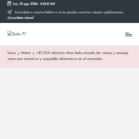
lun., 10 ago. 2026
-
9:36:42 AM
Suscríbete a nuestro boletín y no te pierdas nuestras mejores publicaciones.
Saltar
¡Suscríbete ahora!
al
contenido
S
Para
Amantes
o
de
Inicio
Motor
«El SUV eléctrico chino bate récords de ventas y emerge
la
l
como una atractiva y asequible alternativa en el mercado»
F1
o
F
1