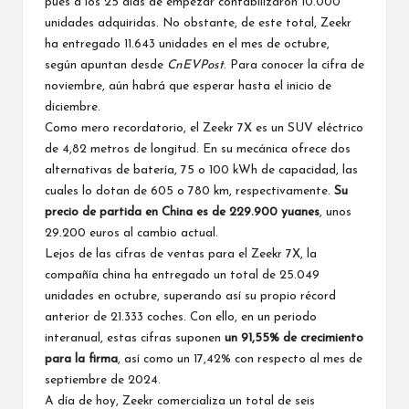
pues a los 25 días de empezar contabilizaron 10.000
unidades adquiridas. No obstante, de este total, Zeekr
ha entregado 11.643 unidades en el mes de octubre,
según apuntan desde
CnEVPost
. Para conocer la cifra de
noviembre, aún habrá que esperar hasta el inicio de
diciembre.
Como mero recordatorio, el Zeekr 7X es un SUV eléctrico
de 4,82 metros de longitud. En su mecánica ofrece dos
alternativas de batería, 75 o 100 kWh de capacidad, las
cuales lo dotan de 605 o 780 km, respectivamente.
Su
precio de partida en China es de 229.900 yuanes
, unos
29.200 euros al cambio actual.
Lejos de las cifras de ventas para el Zeekr 7X, la
compañía china ha entregado un total de 25.049
unidades en octubre, superando así su propio récord
anterior de 21.333 coches. Con ello, en un periodo
interanual, estas cifras suponen
un 91,55% de crecimiento
para la firma
, así como un 17,42% con respecto al mes de
septiembre de 2024.
A día de hoy, Zeekr comercializa un total de seis