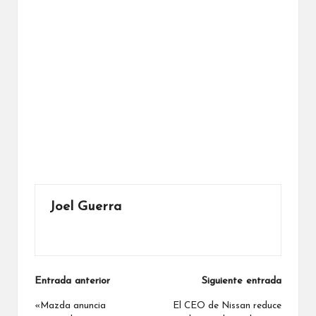
Joel Guerra
Ver todas las entradas
Navegación
Entrada anterior
Siguiente entrada
de
«Mazda anuncia
El CEO de Nissan reduce