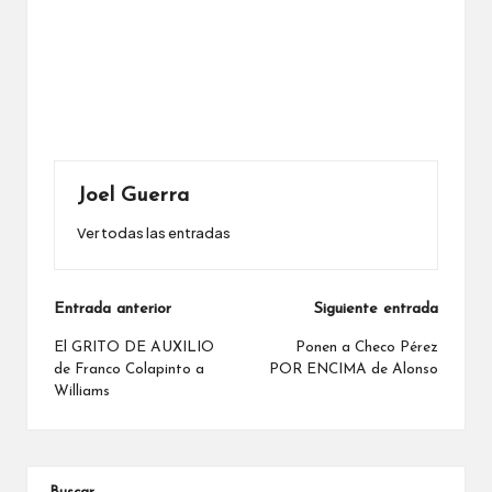
Joel Guerra
Ver todas las entradas
Navegación
Entrada anterior
Siguiente entrada
de
El GRITO DE AUXILIO
Ponen a Checo Pérez
de Franco Colapinto a
POR ENCIMA de Alonso
entradas
Williams