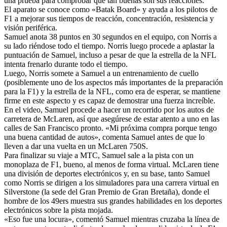
una prueba para comprobar qué tan buenas son sus reacciones.
El aparato se conoce como «Batak Board» y ayuda a los pilotos de
F1 a mejorar sus tiempos de reacción, concentración, resistencia y
visión periférica.
Samuel anota 38 puntos en 30 segundos en el equipo, con Norris a
su lado riéndose todo el tiempo. Norris luego procede a aplastar la
puntuación de Samuel, incluso a pesar de que la estrella de la NFL
intenta frenarlo durante todo el tiempo.
Luego, Norris somete a Samuel a un entrenamiento de cuello
(posiblemente uno de los aspectos más importantes de la preparación
para la F1) y la estrella de la NFL, como era de esperar, se mantiene
firme en este aspecto y es capaz de demostrar una fuerza increíble.
En el video, Samuel procede a hacer un recorrido por los autos de
carretera de McLaren, así que asegúrese de estar atento a uno en las
calles de San Francisco pronto. «Mi próxima compra porque tengo
una buena cantidad de autos», comenta Samuel antes de que lo
lleven a dar una vuelta en un McLaren 750S.
Para finalizar su viaje a MTC, Samuel sale a la pista con un
monoplaza de F1, bueno, al menos de forma virtual. McLaren tiene
una división de deportes electrónicos y, en su base, tanto Samuel
como Norris se dirigen a los simuladores para una carrera virtual en
Silverstone (la sede del Gran Premio de Gran Bretaña), donde el
hombre de los 49ers muestra sus grandes habilidades en los deportes
electrónicos sobre la pista mojada.
«Eso fue una locura», comentó Samuel mientras cruzaba la línea de