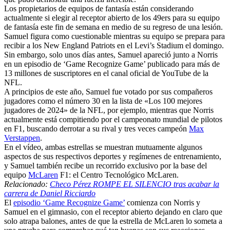
Los propietarios de equipos de fantasía están considerando
actualmente si elegir al receptor abierto de los 49ers para su equipo
de fantasía este fin de semana en medio de su regreso de una lesión.
Samuel figura como cuestionable mientras su equipo se prepara para
recibir a los New England Patriots en el Levi’s Stadium el domingo.
Sin embargo, solo unos días antes, Samuel apareció junto a Norris
en un episodio de ‘Game Recognize Game’ publicado para más de
13 millones de suscriptores en el canal oficial de YouTube de la
NFL.
A principios de este año, Samuel fue votado por sus compañeros
jugadores como el número 30 en la lista de «Los 100 mejores
jugadores de 2024» de la NFL, por ejemplo, mientras que Norris
actualmente está compitiendo por el campeonato mundial de pilotos
en F1, buscando derrotar a su rival y tres veces campeón
Max
Verstappen
.
En el vídeo, ambas estrellas se muestran mutuamente algunos
aspectos de sus respectivos deportes y regímenes de entrenamiento,
y Samuel también recibe un recorrido exclusivo por la base del
equipo
McLaren
F1: el Centro Tecnológico McLaren.
Relacionado:
Checo Pérez ROMPE EL SILENCIO tras acabar la
carrera de Daniel Ricciardo
El
episodio ‘Game Recognize Game’
comienza con Norris y
Samuel en el gimnasio, con el receptor abierto dejando en claro que
solo atrapa balones, antes de que la estrella de McLaren lo someta a