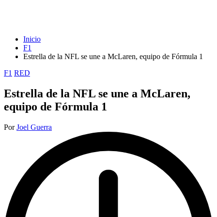
Inicio
F1
Estrella de la NFL se une a McLaren, equipo de Fórmula 1
Publicada
F1
RED
en
Estrella de la NFL se une a McLaren,
equipo de Fórmula 1
Publicado
Por
Joel Guerra
por