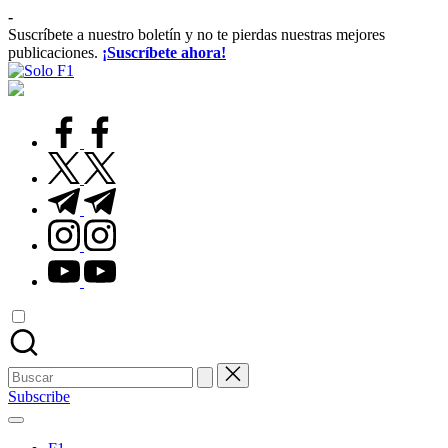
Saltar
-
al
Suscríbete a nuestro boletín y no te pierdas nuestras mejores
contenido
publicaciones.
¡Suscríbete ahora!
Solo
Para
F1
Amantes
de
facebook.com
la
F1
twitter.com
t.me
instagram.com
youtube.com
Buscar:
Subscribe