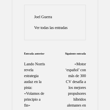
Joel Guerra
Ver todas las entradas
Navegación
Entrada anterior
Siguiente entrada
de
Lando Norris
«Motor
entradas
revela
‘español’ con
estrategia
más de 300
audaz en la
CV desafía a
pista:
los mejores
«Volamos de
propulsores
principio a
híbridos
fin»
alemanes en