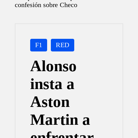
confesión sobre Checo
Publicada
F1
RED
en
Alonso
insta a
Aston
Martin a
enfrentar