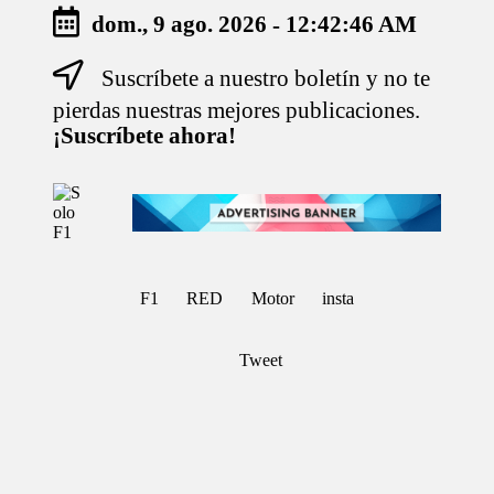
dom., 9 ago. 2026
-
12:42:46 AM
Suscríbete a nuestro boletín y no te
Saltar
al
pierdas nuestras mejores publicaciones.
contenido
¡Suscríbete ahora!
S
Para
o
Amantes
de
l
la
o
F1
F
F1
RED
Motor
insta
1
Tweet