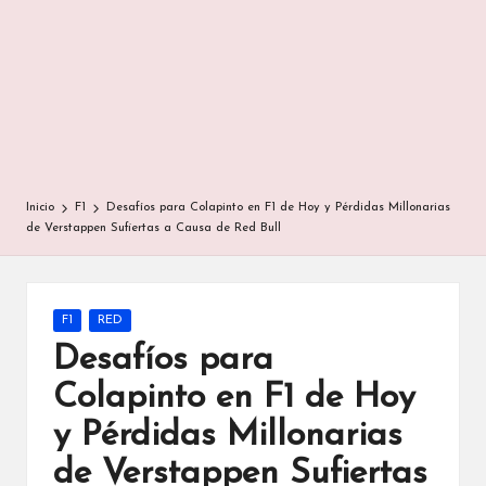
Inicio
F1
Desafíos para Colapinto en F1 de Hoy y Pérdidas Millonarias
de Verstappen Sufiertas a Causa de Red Bull
Publicada
F1
RED
en
Desafíos para
Colapinto en F1 de Hoy
y Pérdidas Millonarias
de Verstappen Sufiertas