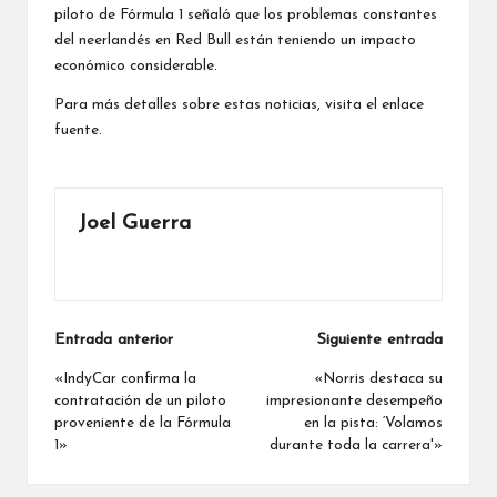
piloto de Fórmula 1 señaló que los problemas constantes
del neerlandés en Red Bull están teniendo un impacto
económico considerable.
Para más detalles sobre estas noticias, visita el enlace
fuente.
Joel Guerra
Ver todas las entradas
Navegación
Entrada anterior
Siguiente entrada
de
«IndyCar confirma la
«Norris destaca su
contratación de un piloto
impresionante desempeño
entradas
proveniente de la Fórmula
en la pista: ‘Volamos
1»
durante toda la carrera'»