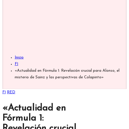
Inicio
F1
«Actualidad en Fórmula 1: Revelación crucial para Alonso, el
misterio de Sainz y las perspectivas de Colapinto»
Publicada
F1
RED
en
«Actualidad en
Fórmula 1:
Revelación crucial