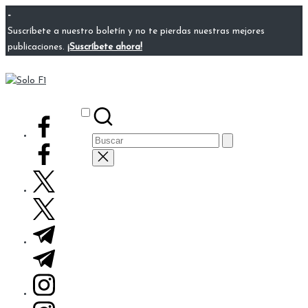
Saltar
-
al
Suscríbete a nuestro boletín y no te pierdas nuestras mejores
contenido
publicaciones.
¡Suscríbete ahora!
Solo
Para
F1
Amantes
Subscribe
facebook.com
de
Buscar:
la
F1
twitter.com
t.me
instagram.com