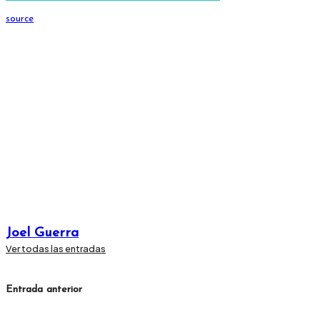
source
Joel Guerra
Ver todas las entradas
Navegación
Entrada anterior
de