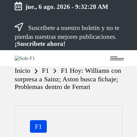
jue., 6 ago. 2026
-
9:32:28 AM
Saltar
Suscríbete a nuestro boletín y no te
al
contenido
pierdas nuestras mejores publicaciones.
¡Suscríbete ahora!
S
Para
o
Amantes
Inicio
F1
F1 Hoy: Williams con
de
l
la
o
sorpresa a Sainz; Aston busca fichaje;
F1
F
Problemas dentro de Ferrari
1
Publicada
F1
en